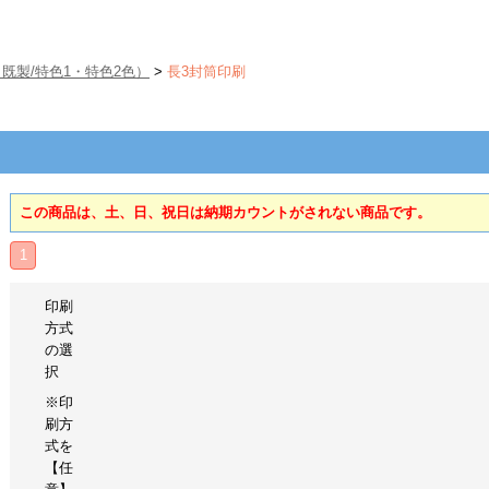
既製/特色1・特色2色）
>
長3封筒印刷
この商品は、土、日、祝日は納期カウントがされない商品です。
1
印刷
方式
の選
択
※印
刷方
式を
【任