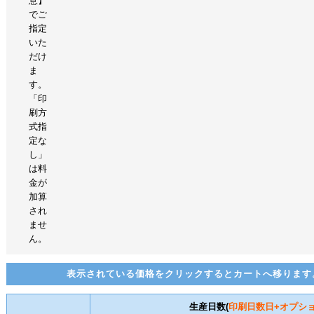
意】
でご
指定
いた
だけ
ま
す。
「印
刷方
式指
定な
し」
は料
金が
加算
され
ませ
ん。
表示されている価格をクリックするとカートへ移ります
生産日数(
印刷日数
日+オプシ