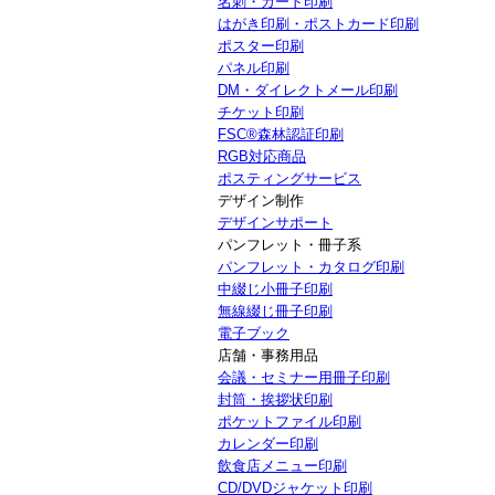
名刺・カード印刷
はがき印刷・ポストカード印刷
ポスター印刷
パネル印刷
DM・ダイレクトメール印刷
チケット印刷
FSC®森林認証印刷
RGB対応商品
ポスティングサービス
デザイン制作
デザインサポート
パンフレット・冊子系
パンフレット・カタログ印刷
中綴じ小冊子印刷
無線綴じ冊子印刷
電子ブック
店舗・事務用品
会議・セミナー用冊子印刷
封筒・挨拶状印刷
ポケットファイル印刷
カレンダー印刷
飲食店メニュー印刷
CD/DVDジャケット印刷