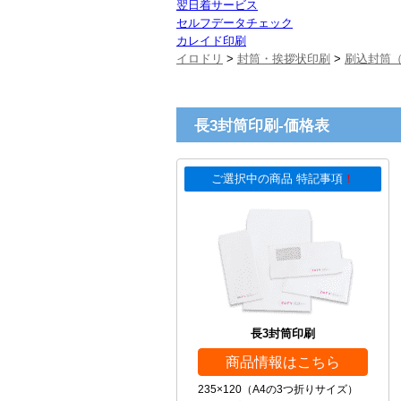
翌日着サービス
セルフデータチェック
カレイド印刷
イロドリ
>
封筒・挨拶状印刷
>
刷込封筒（
長3封筒印刷-価格表
ご選択中の商品 特記事項
！
長3封筒印刷
商品情報はこちら
235×120（A4の3つ折りサイズ）