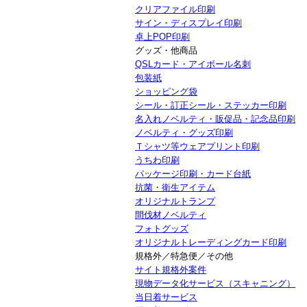
クリアファイル印刷
サイン・ディスプレイ印刷
卓上POP印刷
グッズ・他商品
QSLカード・アイボール名刺
包装紙
ショッピング袋
シール・訂正シール・ステッカー印刷
名入れノベルティ・販促品・記念品印刷
ノベルティ・グッズ印刷
Ｔシャツ等ウェアプリント印刷
うちわ印刷
パッケージ印刷・カード台紙
抗菌・衛生アイテム
オリジナルトランプ
間伐材ノベルティ
フォトグッズ
オリジナルトレーディングカード印刷
規格外／特急便／その他
サイト規格外案件
現物データ化サービス（スキャニング）
当日着サービス