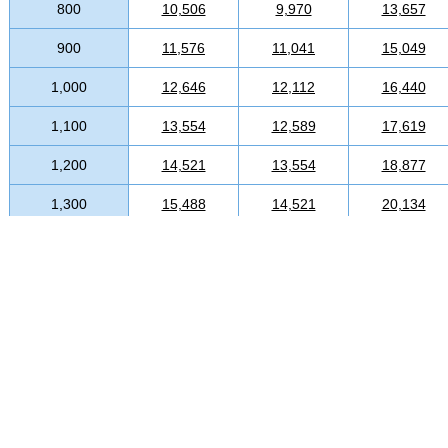
800
10,506
9,970
13,657
900
11,576
11,041
15,049
1,000
12,646
12,112
16,440
1,100
13,554
12,589
17,619
1,200
14,521
13,554
18,877
1,300
15,488
14,521
20,134
1,400
16,061
15,118
20,879
1,500
16,607
15,687
21,589
1,600
17,327
16,427
22,524
1,700
17,822
16,942
23,168
1,800
18,295
17,435
23,783
1,900
18,748
17,905
24,372