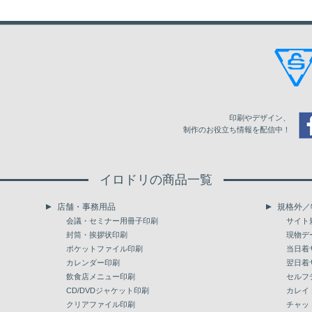
2,000
19,184
18,359
24,939
2,500
23,008
22,200
29,911
3,000
26,682
25,890
34,687
3,500
30,210
29,433
39,273
印刷やデザイン、
4,000
33,602
32,842
43,683
制作のお役立ち情報を配信中！
4,500
36,868
36,120
47,929
イロドリの商品一覧
5,000
40,011
39,278
52,014
店舗・事務用品
規格外／
会議・セミナー用冊子印刷
サイト
封筒・挨拶状印刷
現物デ
ポケットファイル印刷
当日着
カレンダー印刷
翌日着
飲食店メニュー印刷
セルフ
CD/DVDジャケット印刷
カレイ
クリアファイル印刷
チャッ