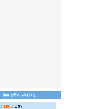
。価格は税込み表記です。
ョン日数
日
出荷)