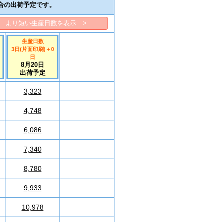
合の出荷予定です。
より短い生産日数を表示 >
生産日数
3日(片面印刷)
＋
0
日
8月20日
出荷予定
3,323
4,748
6,086
7,340
8,780
9,933
10,978