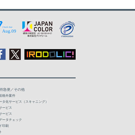
22,030
26,639
31,068
35,319
39,410
43,344
47,133
特急便／その他
規格外案件
ータ化サービス（スキャニング）
サービス
サービス
データチェック
ド印刷
ト