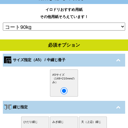
イロドリおすすめ用紙
その他用紙そろえています！
必須オプション
サイズ指定（A5） / 中綴じ冊子
A5サイズ
（148×210mmの
み）
綴じ指定
ひだり綴じ
みぎ綴じ
天（上辺）綴じ