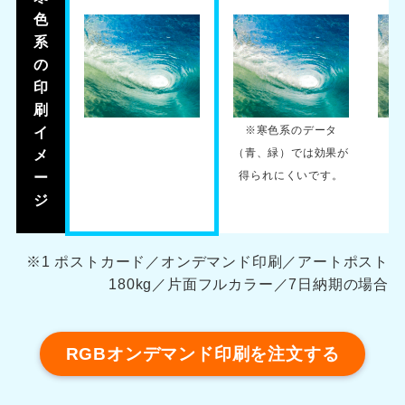
色
系
の
印
刷
※寒色系のデータ
イ
（青、緑）では効果が
メ
得られにくいです。
ー
ジ
※1 ポストカード／オンデマンド印刷／アートポスト
180kg／片面フルカラー／7日納期の場合
RGBオンデマンド印刷を注文する