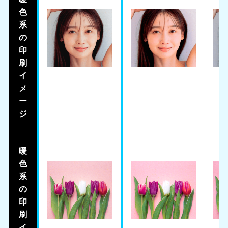
色
系
の
印
刷
イ
メ
ー
ジ
暖
色
系
の
印
刷
イ