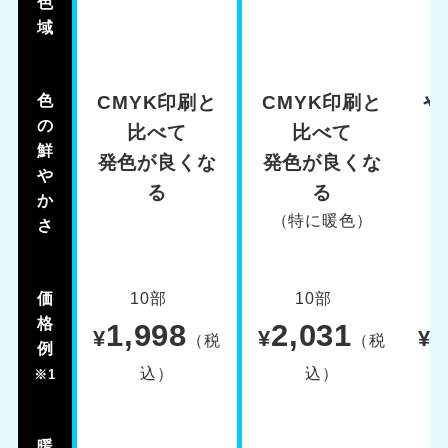
色
域
色
CMYK印刷と
CMYK印刷と
や
の
比べて
比べて
鮮
発色が良くな
発色が良くな
や
る
る
か
（特に暖色）
さ
価
10部
10部
格
1,998
2,031
1
¥
¥
¥
（税
（税
例
込）
込）
※1
暖