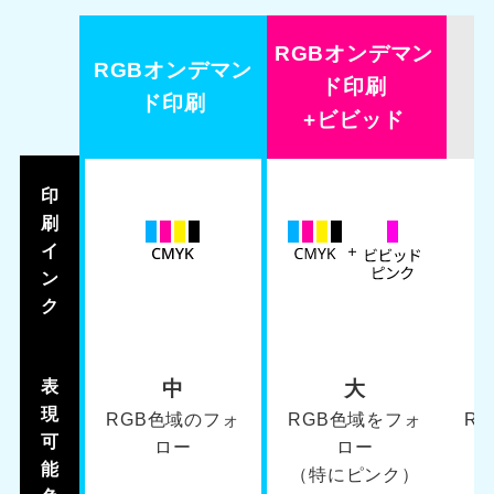
RGBオンデマン
RGBオンデマン
ド印刷
ド印刷
+ビビッド
印
刷
イ
ン
ク
表
中
大
現
RGB色域のフォ
RGB色域をフォ
R
可
ロー
ロー
能
（特にピンク）