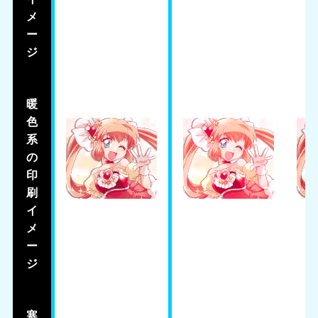
メ
ー
ジ
暖
色
系
の
印
刷
イ
メ
ー
ジ
寒