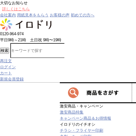
大切なお知らせ
8/8～8/16
の期間中は、一部の商品で生産
会社案内
用紙見本をもらう
お客様の声
初めての方へ
0120-964-974
平日9時～21時 土日祝 9時〜19時
検索
再注文
ログイン
カート
新規会員登録
激安商品・キャンペーン
激安商品特集
キャンペーン商品＆お得情報
イロドリのイチオシ
チラシ・フライヤー印刷