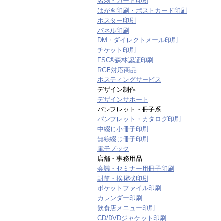
名刺・カード印刷
はがき印刷・ポストカード印刷
ポスター印刷
パネル印刷
DM・ダイレクトメール印刷
チケット印刷
FSC®森林認証印刷
RGB対応商品
ポスティングサービス
デザイン制作
デザインサポート
パンフレット・冊子系
パンフレット・カタログ印刷
中綴じ小冊子印刷
無線綴じ冊子印刷
電子ブック
店舗・事務用品
会議・セミナー用冊子印刷
封筒・挨拶状印刷
ポケットファイル印刷
カレンダー印刷
飲食店メニュー印刷
CD/DVDジャケット印刷