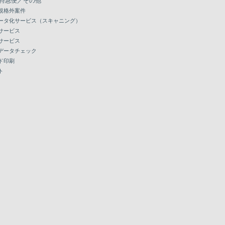
特急便／その他
規格外案件
ータ化サービス（スキャニング）
サービス
サービス
データチェック
ド印刷
ト