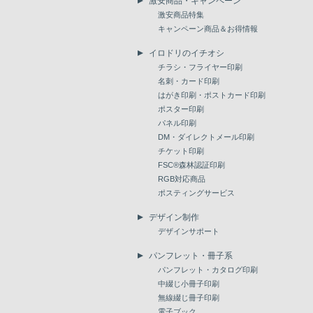
激安商品・キャンペーン
激安商品特集
キャンペーン商品＆お得情報
イロドリのイチオシ
チラシ・フライヤー印刷
名刺・カード印刷
はがき印刷・ポストカード印刷
ポスター印刷
パネル印刷
DM・ダイレクトメール印刷
チケット印刷
FSC®森林認証印刷
RGB対応商品
ポスティングサービス
デザイン制作
デザインサポート
パンフレット・冊子系
パンフレット・カタログ印刷
中綴じ小冊子印刷
無線綴じ冊子印刷
電子ブック