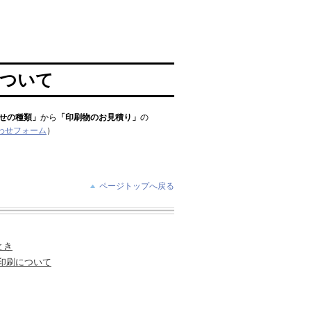
について
せの種類」
から
「印刷物のお見積り」
の
わせフォーム
）
ページトップへ戻る
とき
印刷について