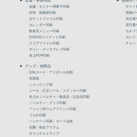
店舗・事務用品
規格外／
会議・セミナー用冊子印刷
サイト
封筒・挨拶状印刷
現物デ
ポケットファイル印刷
当日着
カレンダー印刷
翌日着
飲食店メニュー印刷
セルフ
CD/DVDジャケット印刷
カレイ
クリアファイル印刷
チャッ
サイン・ディスプレイ印刷
卓上POP印刷
グッズ・他商品
QSLカード・アイボール名刺
包装紙
ショッピング袋
シール・訂正シール・ステッカー印刷
名入れノベルティ・販促品・記念品印刷
ノベルティ・グッズ印刷
Ｔシャツ等ウェアプリント印刷
うちわ印刷
パッケージ印刷・カード台紙
抗菌・衛生アイテム
オリジナルトランプ