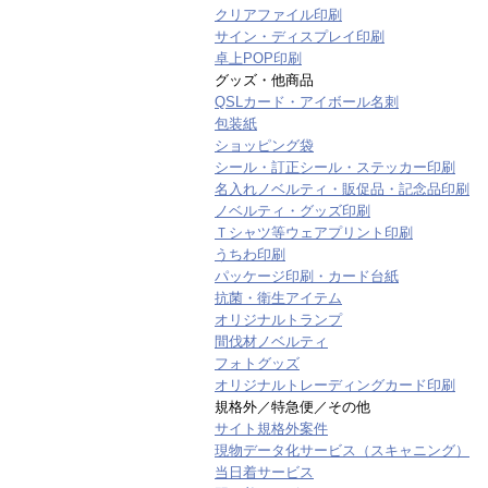
クリアファイル印刷
サイン・ディスプレイ印刷
卓上POP印刷
グッズ・他商品
QSLカード・アイボール名刺
包装紙
ショッピング袋
シール・訂正シール・ステッカー印刷
名入れノベルティ・販促品・記念品印刷
ノベルティ・グッズ印刷
Ｔシャツ等ウェアプリント印刷
うちわ印刷
パッケージ印刷・カード台紙
抗菌・衛生アイテム
オリジナルトランプ
間伐材ノベルティ
フォトグッズ
オリジナルトレーディングカード印刷
規格外／特急便／その他
サイト規格外案件
現物データ化サービス（スキャニング）
当日着サービス