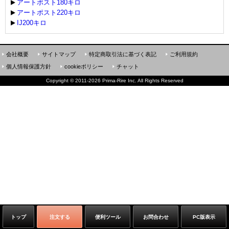
アートポスト180キロ
アートポスト220キロ
IJ200キロ
会社概要
サイトマップ
特定商取引法に基づく表記
ご利用規約
個人情報保護方針
cookieポリシー
チャット
Copyright
©
2011-2026 Prima-Rire Inc. All Rights Reserved
トップ
注文する
便利ツール
お問合わせ
PC版表示