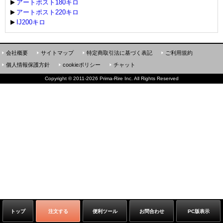
アートポスト180キロ
アートポスト220キロ
IJ200キロ
会社概要
サイトマップ
特定商取引法に基づく表記
ご利用規約
個人情報保護方針
cookieポリシー
チャット
Copyright
©
2011-2026 Prima-Rire Inc. All Rights Reserved
トップ
注文する
便利ツール
お問合わせ
PC版表示