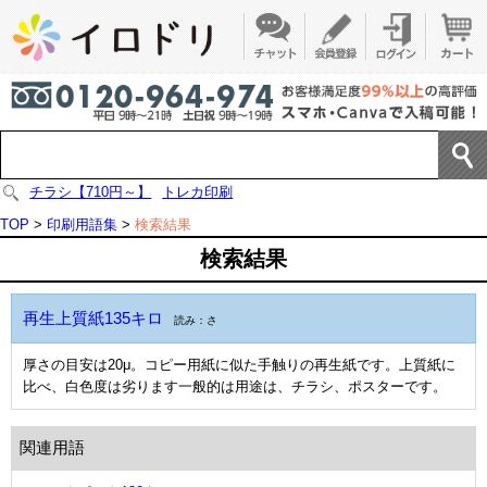
チラシ【710円～】
トレカ印刷
TOP
>
印刷用語集
>
検索結果
検索結果
再生上質紙135キロ
読み：さ
厚さの目安は20μ。コピー用紙に似た手触りの再生紙です。上質紙に
比べ、白色度は劣ります一般的は用途は、チラシ、ポスターです。
関連用語