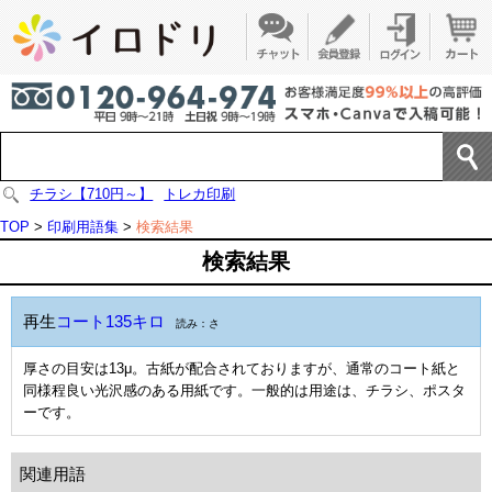
チラシ【710円～】
トレカ印刷
TOP
>
印刷用語集
>
検索結果
検索結果
再生
コート135キロ
読み：さ
厚さの目安は13μ。古紙が配合されておりますが、通常のコート紙と
同様程良い光沢感のある用紙です。一般的は用途は、チラシ、ポスタ
ーです。
関連用語