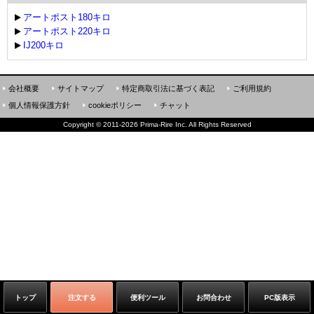
アートポスト180キロ
アートポスト220キロ
IJ200キロ
会社概要
サイトマップ
特定商取引法に基づく表記
ご利用規約
個人情報保護方針
cookieポリシー
チャット
Copyright
©
2011-2026 Prima-Rire Inc. All Rights Reserved
トップ
注文する
便利ツール
お問合わせ
PC版表示