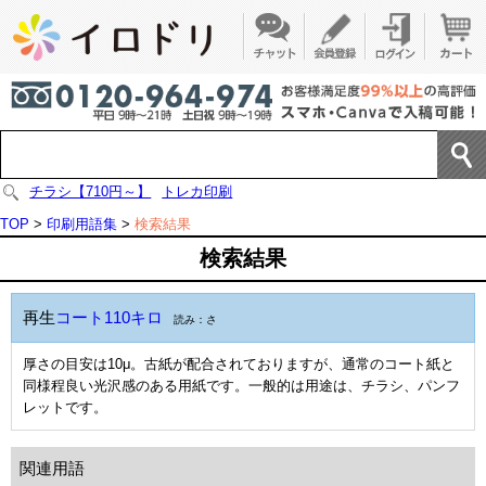
チラシ【710円～】
トレカ印刷
TOP
>
印刷用語集
>
検索結果
検索結果
再生
コート110キロ
読み：さ
厚さの目安は10μ。古紙が配合されておりますが、通常のコート紙と
同様程良い光沢感のある用紙です。一般的は用途は、チラシ、パンフ
レットです。
関連用語