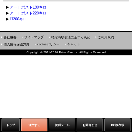
アートポスト180キロ
アートポスト220キロ
IJ200キロ
会社概要
サイトマップ
特定商取引法に基づく表記
ご利用規約
個人情報保護方針
cookieポリシー
チャット
Copyright
©
2011-2026 Prima-Rire Inc. All Rights Reserved
トップ
注文する
便利ツール
お問合わせ
PC版表示