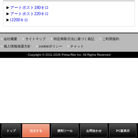
アートポスト180キロ
アートポスト220キロ
IJ200キロ
会社概要
サイトマップ
特定商取引法に基づく表記
ご利用規約
個人情報保護方針
cookieポリシー
チャット
Copyright
©
2011-2026 Prima-Rire Inc. All Rights Reserved
トップ
注文する
便利ツール
お問合わせ
PC版表示