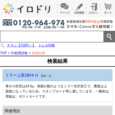
チラシ【710円～】
トレカ印刷
TOP
>
印刷用語集
>
検索結果
検索結果
ミラー上質180キロ
読み：み
厚さの目安は24.5μ。表面が鏡のようなミラー光沢加工で、裏面は上
質紙になっているため、スタンプカード等に適しています。一般的は
用途は、ポストカードです。
関連用語