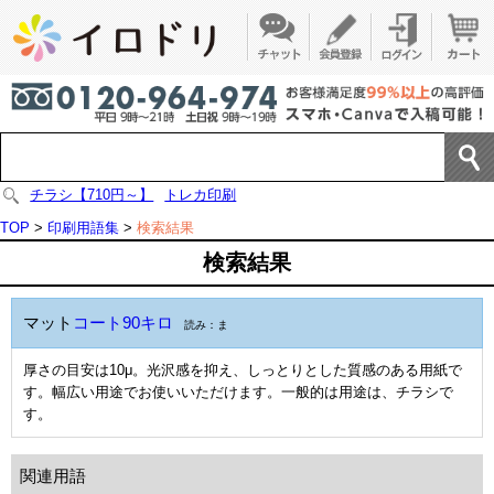
チラシ【710円～】
トレカ印刷
TOP
>
印刷用語集
>
検索結果
検索結果
マット
コート90キロ
読み：ま
厚さの目安は10μ。光沢感を抑え、しっとりとした質感のある用紙で
す。幅広い用途でお使いいただけます。一般的は用途は、チラシで
す。
関連用語