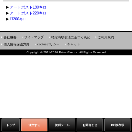
アートポスト180キロ
アートポスト220キロ
IJ200キロ
会社概要
サイトマップ
特定商取引法に基づく表記
ご利用規約
個人情報保護方針
cookieポリシー
チャット
Copyright
©
2011-2026 Prima-Rire Inc. All Rights Reserved
トップ
注文する
便利ツール
お問合わせ
PC版表示