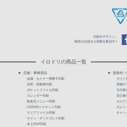
印刷やデザイン、
制作のお役立ち情報を配信中！
イロドリの商品一覧
店舗・事務用品
規格外／
会議・セミナー用冊子印刷
サイト
封筒・挨拶状印刷
現物デ
ポケットファイル印刷
当日着
カレンダー印刷
翌日着
飲食店メニュー印刷
セルフ
CD/DVDジャケット印刷
カレイ
クリアファイル印刷
チャッ
サイン・ディスプレイ印刷
卓上POP印刷