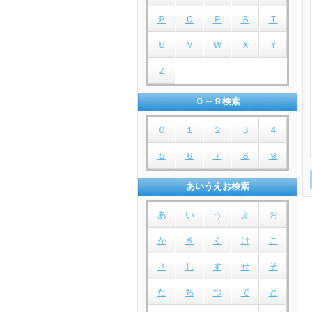
Ｐ
Ｑ
Ｒ
Ｓ
Ｔ
Ｕ
Ｖ
Ｗ
Ｘ
Ｙ
Ｚ
０～９検索
０
１
２
３
４
５
６
７
８
９
あいうえお検索
あ
い
う
え
お
か
き
く
け
こ
さ
し
す
せ
そ
た
ち
つ
て
と