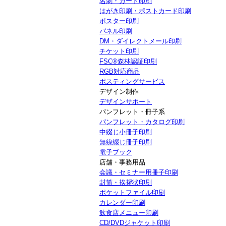
名刺・カード印刷
はがき印刷・ポストカード印刷
ポスター印刷
パネル印刷
DM・ダイレクトメール印刷
チケット印刷
FSC®森林認証印刷
RGB対応商品
ポスティングサービス
デザイン制作
デザインサポート
パンフレット・冊子系
パンフレット・カタログ印刷
中綴じ小冊子印刷
無線綴じ冊子印刷
電子ブック
店舗・事務用品
会議・セミナー用冊子印刷
封筒・挨拶状印刷
ポケットファイル印刷
カレンダー印刷
飲食店メニュー印刷
CD/DVDジャケット印刷