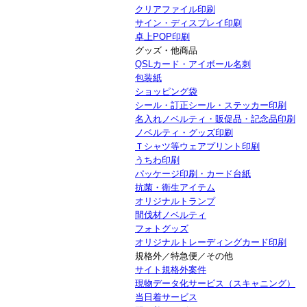
クリアファイル印刷
サイン・ディスプレイ印刷
卓上POP印刷
グッズ・他商品
QSLカード・アイボール名刺
包装紙
ショッピング袋
シール・訂正シール・ステッカー印刷
名入れノベルティ・販促品・記念品印刷
ノベルティ・グッズ印刷
Ｔシャツ等ウェアプリント印刷
うちわ印刷
パッケージ印刷・カード台紙
抗菌・衛生アイテム
オリジナルトランプ
間伐材ノベルティ
フォトグッズ
オリジナルトレーディングカード印刷
規格外／特急便／その他
サイト規格外案件
現物データ化サービス（スキャニング）
当日着サービス