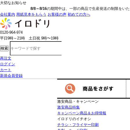
大切なお知らせ
8/8～8/16
の期間中は、一部の商品で生産発送の制限をいただきます。詳しく
会社案内
用紙見本をもらう
お客様の声
初めての方へ
0120-964-974
平日9時～21時 土日祝 9時〜19時
検索
再注文
ログイン
カート
新規会員登録
激安商品・キャンペーン
激安商品特集
キャンペーン商品＆お得情報
イロドリのイチオシ
チラシ・フライヤー印刷