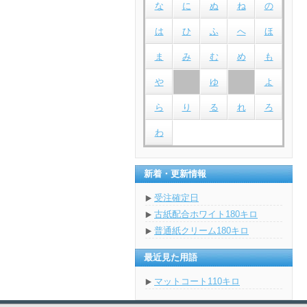
な
に
ぬ
ね
の
は
ひ
ふ
へ
ほ
ま
み
む
め
も
や
ゆ
よ
ら
り
る
れ
ろ
わ
新着・更新情報
受注確定日
古紙配合ホワイト180キロ
普通紙クリーム180キロ
最近見た用語
マットコート110キロ