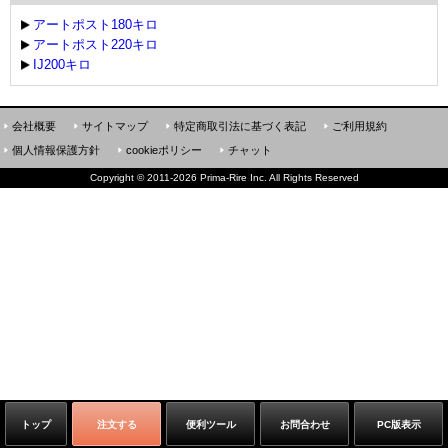
アートポスト180キロ
アートポスト220キロ
IJ200キロ
会社概要
サイトマップ
特定商取引法に基づく表記
ご利用規約
個人情報保護方針
cookieポリシー
チャット
Copyright
©
2011-2026 Prima-Rire Inc. All Rights Reserved
トップ
注文する
便利ツール
お問合わせ
PC版表示