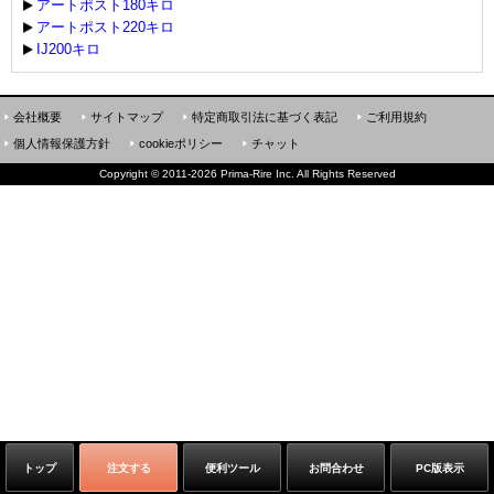
アートポスト180キロ
アートポスト220キロ
IJ200キロ
会社概要
サイトマップ
特定商取引法に基づく表記
ご利用規約
個人情報保護方針
cookieポリシー
チャット
Copyright
©
2011-2026 Prima-Rire Inc. All Rights Reserved
トップ
注文する
便利ツール
お問合わせ
PC版表示