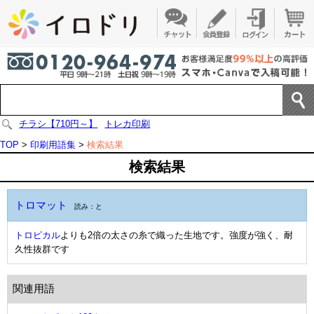
チラシ【710円～】
トレカ印刷
TOP
>
印刷用語集
>
検索結果
検索結果
トロマット
読み：と
トロピカル
よりも2倍の太さの糸で織った生地です。強度が強く、耐
久性抜群です
関連用語