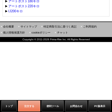
アートポスト180キロ
アートポスト220キロ
IJ200キロ
会社概要
サイトマップ
特定商取引法に基づく表記
ご利用規約
個人情報保護方針
cookieポリシー
チャット
Copyright
©
2011-2026 Prima-Rire Inc. All Rights Reserved
トップ
注文する
便利ツール
お問合わせ
PC版表示