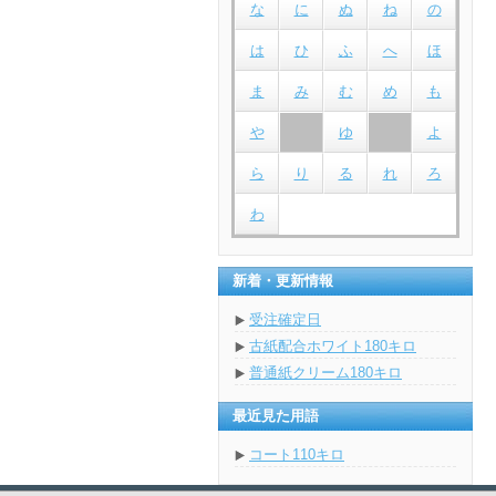
な
に
ぬ
ね
の
は
ひ
ふ
へ
ほ
ま
み
む
め
も
や
ゆ
よ
ら
り
る
れ
ろ
わ
新着・更新情報
受注確定日
古紙配合ホワイト180キロ
普通紙クリーム180キロ
最近見た用語
コート110キロ