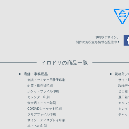
印刷やデザイン、
制作のお役立ち情報を配信中！
イロドリの商品一覧
店舗・事務用品
規格外／
会議・セミナー用冊子印刷
サイト
封筒・挨拶状印刷
現物デ
ポケットファイル印刷
当日着
カレンダー印刷
翌日着
飲食店メニュー印刷
セルフ
CD/DVDジャケット印刷
カレイ
クリアファイル印刷
チャッ
サイン・ディスプレイ印刷
卓上POP印刷