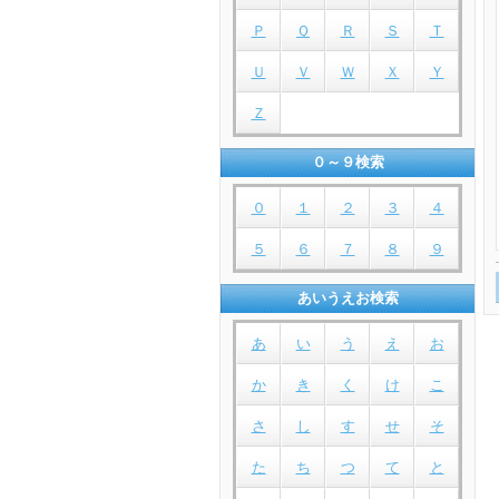
Ｐ
Ｑ
Ｒ
Ｓ
Ｔ
Ｕ
Ｖ
Ｗ
Ｘ
Ｙ
Ｚ
０～９検索
０
１
２
３
４
５
６
７
８
９
あいうえお検索
あ
い
う
え
お
か
き
く
け
こ
さ
し
す
せ
そ
た
ち
つ
て
と