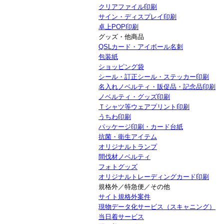
クリアファイル印刷
サイン・ディスプレイ印刷
卓上POP印刷
グッズ・他商品
QSLカード・アイボール名刺
包装紙
ショッピング袋
シール・訂正シール・ステッカー印刷
名入れノベルティ・販促品・記念品印刷
ノベルティ・グッズ印刷
Ｔシャツ等ウェアプリント印刷
うちわ印刷
パッケージ印刷・カード台紙
抗菌・衛生アイテム
オリジナルトランプ
間伐材ノベルティ
フォトグッズ
オリジナルトレーディングカード印刷
規格外／特急便／その他
サイト規格外案件
現物データ化サービス（スキャニング）
当日着サービス