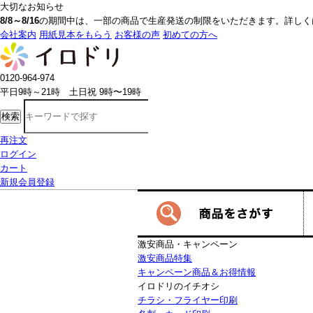
大切なお知らせ
8/8～8/16
の期間中は、一部の商品で生産発送の制限をいただきます。詳しく
会社案内
用紙見本をもらう
お客様の声
初めての方へ
0120-964-974
平日9時～21時 土日祝 9時〜19時
検索
再注文
ログイン
カート
新規会員登録
激安商品・キャンペーン
激安商品特集
キャンペーン商品＆お得情報
イロドリのイチオシ
チラシ・フライヤー印刷