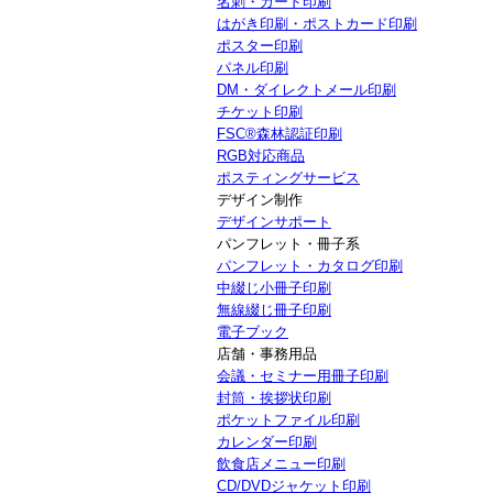
名刺・カード印刷
はがき印刷・ポストカード印刷
ポスター印刷
パネル印刷
DM・ダイレクトメール印刷
チケット印刷
FSC®森林認証印刷
RGB対応商品
ポスティングサービス
デザイン制作
デザインサポート
パンフレット・冊子系
パンフレット・カタログ印刷
中綴じ小冊子印刷
無線綴じ冊子印刷
電子ブック
店舗・事務用品
会議・セミナー用冊子印刷
封筒・挨拶状印刷
ポケットファイル印刷
カレンダー印刷
飲食店メニュー印刷
CD/DVDジャケット印刷