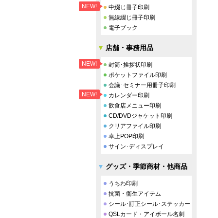
NEW!
中綴じ冊子印刷
無線綴じ冊子印刷
電子ブック
店舗・事務用品
NEW!
封筒･挨拶状印刷
ポケットファイル印刷
会議･セミナー用冊子印刷
NEW!
カレンダー印刷
飲食店メニュー印刷
CD/DVDジャケット印刷
クリアファイル印刷
卓上POP印刷
サイン･ディスプレイ
グッズ・季節商材・他商品
うちわ印刷
抗菌・衛生アイテム
シール･訂正シール･ステッカー
QSLカード・アイボール名刺