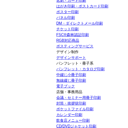
名刺・カード印刷
はがき印刷・ポストカード印刷
ポスター印刷
パネル印刷
DM・ダイレクトメール印刷
チケット印刷
FSC®森林認証印刷
RGB対応商品
ポスティングサービス
デザイン制作
デザインサポート
パンフレット・冊子系
パンフレット・カタログ印刷
中綴じ小冊子印刷
無線綴じ冊子印刷
電子ブック
店舗・事務用品
会議・セミナー用冊子印刷
封筒・挨拶状印刷
ポケットファイル印刷
カレンダー印刷
飲食店メニュー印刷
CD/DVDジャケット印刷