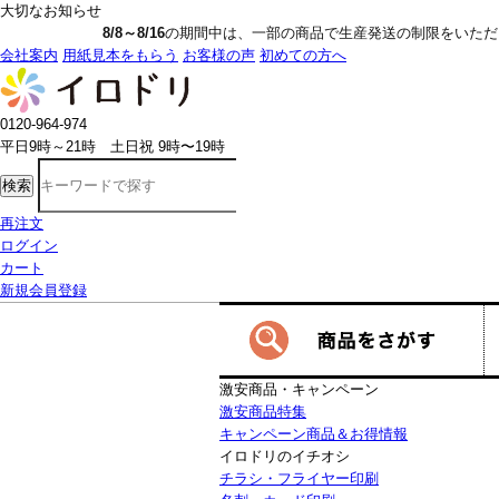
大切なお知らせ
8/8～8/16
の期間中は、一部の商品で生産発送の制限をいただきます。詳しく
会社案内
用紙見本をもらう
お客様の声
初めての方へ
0120-964-974
平日9時～21時 土日祝 9時〜19時
検索
再注文
ログイン
カート
新規会員登録
激安商品・キャンペーン
激安商品特集
キャンペーン商品＆お得情報
イロドリのイチオシ
チラシ・フライヤー印刷