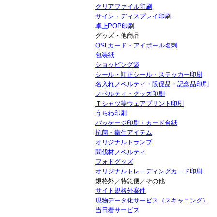
クリアファイル印刷
サイン・ディスプレイ印刷
卓上POP印刷
グッズ・他商品
QSLカード・アイボール名刺
包装紙
ショッピング袋
シール・訂正シール・ステッカー印刷
名入れノベルティ・販促品・記念品印刷
ノベルティ・グッズ印刷
Ｔシャツ等ウェアプリント印刷
うちわ印刷
パッケージ印刷・カード台紙
抗菌・衛生アイテム
オリジナルトランプ
間伐材ノベルティ
フォトグッズ
オリジナルトレーディングカード印刷
規格外／特急便／その他
サイト規格外案件
現物データ化サービス（スキャニング）
当日着サービス