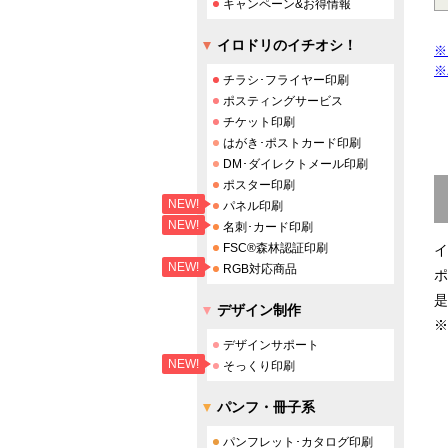
キャンペーン&お得情報
イロドリのイチオシ！
※
※
チラシ･フライヤー印刷
ポスティングサービス
チケット印刷
はがき･ポストカード印刷
DM･ダイレクトメール印刷
ポスター印刷
NEW!
パネル印刷
NEW!
名刺･カード印刷
FSC®森林認証印刷
イ
NEW!
RGB対応商品
ポ
是
デザイン制作
※
デザインサポート
NEW!
そっくり印刷
パンフ・冊子系
パンフレット･カタログ印刷