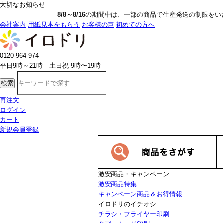
大切なお知らせ
8/8～8/16
の期間中は、一部の商品で生産発送の制限をいただきます。詳しく
会社案内
用紙見本をもらう
お客様の声
初めての方へ
0120-964-974
平日9時～21時 土日祝 9時〜19時
検索
再注文
ログイン
カート
新規会員登録
激安商品・キャンペーン
激安商品特集
キャンペーン商品＆お得情報
イロドリのイチオシ
チラシ・フライヤー印刷