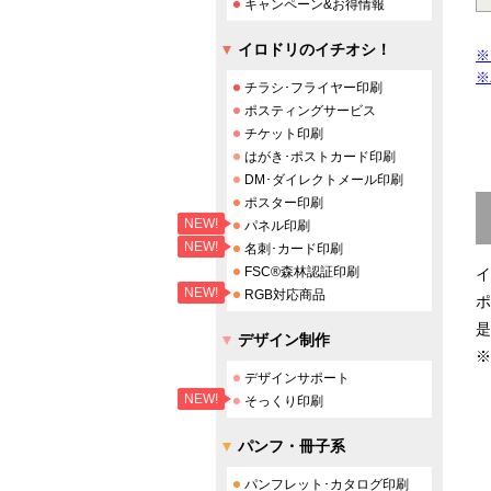
キャンペーン&お得情報
イロドリのイチオシ！
※
※
チラシ･フライヤー印刷
ポスティングサービス
チケット印刷
はがき･ポストカード印刷
DM･ダイレクトメール印刷
ポスター印刷
NEW!
パネル印刷
NEW!
名刺･カード印刷
FSC®森林認証印刷
イ
NEW!
RGB対応商品
ポ
是
デザイン制作
※
デザインサポート
NEW!
そっくり印刷
パンフ・冊子系
パンフレット･カタログ印刷