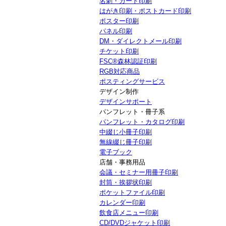
名刺・カード印刷
はがき印刷・ポストカード印刷
ポスター印刷
パネル印刷
DM・ダイレクトメール印刷
チケット印刷
FSC®森林認証印刷
RGB対応商品
ポスティングサービス
デザイン制作
デザインサポート
パンフレット・冊子系
パンフレット・カタログ印刷
中綴じ小冊子印刷
無線綴じ冊子印刷
電子ブック
店舗・事務用品
会議・セミナー用冊子印刷
封筒・挨拶状印刷
ポケットファイル印刷
カレンダー印刷
飲食店メニュー印刷
CD/DVDジャケット印刷