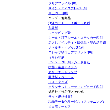
クリアファイル印刷
サイン・ディスプレイ印刷
卓上POP印刷
グッズ・他商品
QSLカード・アイボール名刺
包装紙
ショッピング袋
シール・訂正シール・ステッカー印刷
名入れノベルティ・販促品・記念品印刷
ノベルティ・グッズ印刷
Ｔシャツ等ウェアプリント印刷
うちわ印刷
パッケージ印刷・カード台紙
抗菌・衛生アイテム
オリジナルトランプ
間伐材ノベルティ
フォトグッズ
オリジナルトレーディングカード印刷
規格外／特急便／その他
サイト規格外案件
現物データ化サービス（スキャニング）
当日着サービス