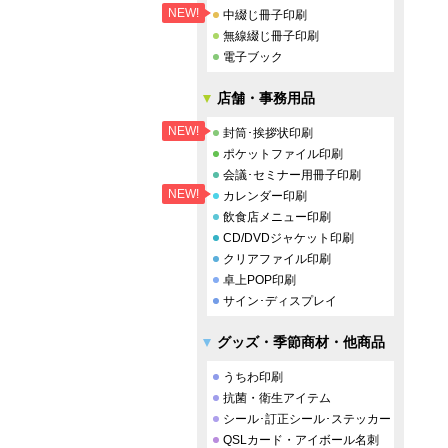
NEW!
中綴じ冊子印刷
無線綴じ冊子印刷
電子ブック
店舗・事務用品
NEW!
封筒･挨拶状印刷
ポケットファイル印刷
会議･セミナー用冊子印刷
NEW!
カレンダー印刷
飲食店メニュー印刷
CD/DVDジャケット印刷
クリアファイル印刷
卓上POP印刷
サイン･ディスプレイ
グッズ・季節商材・他商品
うちわ印刷
抗菌・衛生アイテム
シール･訂正シール･ステッカー
QSLカード・アイボール名刺