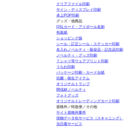
クリアファイル印刷
サイン・ディスプレイ印刷
卓上POP印刷
グッズ・他商品
QSLカード・アイボール名刺
包装紙
ショッピング袋
シール・訂正シール・ステッカー印刷
名入れノベルティ・販促品・記念品印刷
ノベルティ・グッズ印刷
Ｔシャツ等ウェアプリント印刷
うちわ印刷
パッケージ印刷・カード台紙
抗菌・衛生アイテム
オリジナルトランプ
間伐材ノベルティ
フォトグッズ
オリジナルトレーディングカード印刷
規格外／特急便／その他
サイト規格外案件
現物データ化サービス（スキャニング）
当日着サービス