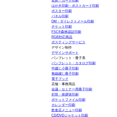
名刺・カード印刷
はがき印刷・ポストカード印刷
ポスター印刷
パネル印刷
DM・ダイレクトメール印刷
チケット印刷
FSC®森林認証印刷
RGB対応商品
ポスティングサービス
デザイン制作
デザインサポート
パンフレット・冊子系
パンフレット・カタログ印刷
中綴じ小冊子印刷
無線綴じ冊子印刷
電子ブック
店舗・事務用品
会議・セミナー用冊子印刷
封筒・挨拶状印刷
ポケットファイル印刷
カレンダー印刷
飲食店メニュー印刷
CD/DVDジャケット印刷