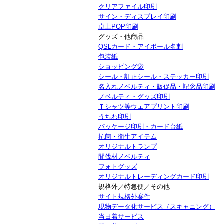
クリアファイル印刷
サイン・ディスプレイ印刷
卓上POP印刷
グッズ・他商品
QSLカード・アイボール名刺
包装紙
ショッピング袋
シール・訂正シール・ステッカー印刷
名入れノベルティ・販促品・記念品印刷
ノベルティ・グッズ印刷
Ｔシャツ等ウェアプリント印刷
うちわ印刷
パッケージ印刷・カード台紙
抗菌・衛生アイテム
オリジナルトランプ
間伐材ノベルティ
フォトグッズ
オリジナルトレーディングカード印刷
規格外／特急便／その他
サイト規格外案件
現物データ化サービス（スキャニング）
当日着サービス