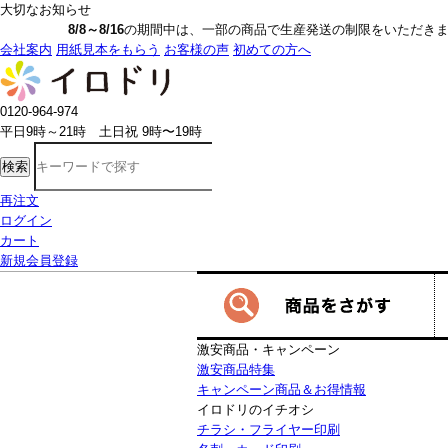
大切なお知らせ
8/8～8/16
の期間中は、一部の商品で生産発送の制限をいただきます。詳しく
会社案内
用紙見本をもらう
お客様の声
初めての方へ
0120-964-974
平日9時～21時 土日祝 9時〜19時
検索
再注文
ログイン
カート
新規会員登録
激安商品・キャンペーン
激安商品特集
キャンペーン商品＆お得情報
イロドリのイチオシ
チラシ・フライヤー印刷