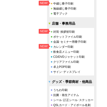
NEW!
中綴じ冊子印刷
無線綴じ冊子印刷
電子ブック
店舗・事務用品
NEW!
封筒･挨拶状印刷
ポケットファイル印刷
会議･セミナー用冊子印刷
NEW!
カレンダー印刷
飲食店メニュー印刷
CD/DVDジャケット印刷
クリアファイル印刷
卓上POP印刷
サイン･ディスプレイ
グッズ・季節商材・他商品
うちわ印刷
抗菌・衛生アイテム
シール･訂正シール･ステッカー
QSLカード・アイボール名刺