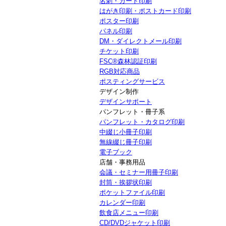
名刺・カード印刷
はがき印刷・ポストカード印刷
ポスター印刷
パネル印刷
DM・ダイレクトメール印刷
チケット印刷
FSC®森林認証印刷
RGB対応商品
ポスティングサービス
デザイン制作
デザインサポート
パンフレット・冊子系
パンフレット・カタログ印刷
中綴じ小冊子印刷
無線綴じ冊子印刷
電子ブック
店舗・事務用品
会議・セミナー用冊子印刷
封筒・挨拶状印刷
ポケットファイル印刷
カレンダー印刷
飲食店メニュー印刷
CD/DVDジャケット印刷