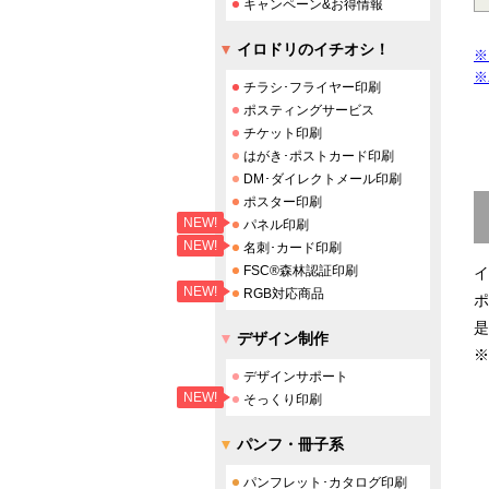
キャンペーン&お得情報
イロドリのイチオシ！
※
※
チラシ･フライヤー印刷
ポスティングサービス
チケット印刷
はがき･ポストカード印刷
DM･ダイレクトメール印刷
ポスター印刷
NEW!
パネル印刷
NEW!
名刺･カード印刷
FSC®森林認証印刷
イ
NEW!
RGB対応商品
ポ
是
デザイン制作
※
デザインサポート
NEW!
そっくり印刷
パンフ・冊子系
パンフレット･カタログ印刷