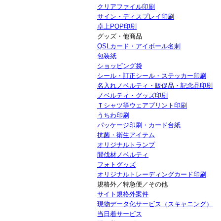
クリアファイル印刷
サイン・ディスプレイ印刷
卓上POP印刷
グッズ・他商品
QSLカード・アイボール名刺
包装紙
ショッピング袋
シール・訂正シール・ステッカー印刷
名入れノベルティ・販促品・記念品印刷
ノベルティ・グッズ印刷
Ｔシャツ等ウェアプリント印刷
うちわ印刷
パッケージ印刷・カード台紙
抗菌・衛生アイテム
オリジナルトランプ
間伐材ノベルティ
フォトグッズ
オリジナルトレーディングカード印刷
規格外／特急便／その他
サイト規格外案件
現物データ化サービス（スキャニング）
当日着サービス