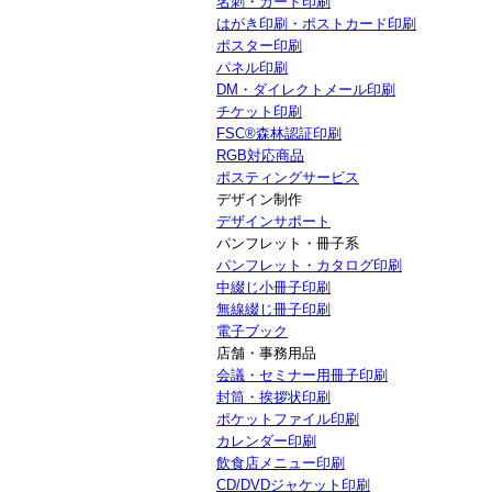
名刺・カード印刷
はがき印刷・ポストカード印刷
ポスター印刷
パネル印刷
DM・ダイレクトメール印刷
チケット印刷
FSC®森林認証印刷
RGB対応商品
ポスティングサービス
デザイン制作
デザインサポート
パンフレット・冊子系
パンフレット・カタログ印刷
中綴じ小冊子印刷
無線綴じ冊子印刷
電子ブック
店舗・事務用品
会議・セミナー用冊子印刷
封筒・挨拶状印刷
ポケットファイル印刷
カレンダー印刷
飲食店メニュー印刷
CD/DVDジャケット印刷