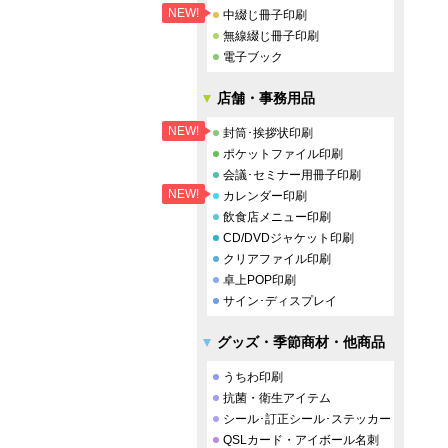
NEW!
中綴じ冊子印刷
無線綴じ冊子印刷
電子ブック
店舗・事務用品
NEW!
封筒･挨拶状印刷
ポケットファイル印刷
会議･セミナー用冊子印刷
NEW!
カレンダー印刷
飲食店メニュー印刷
CD/DVDジャケット印刷
クリアファイル印刷
卓上POP印刷
サイン･ディスプレイ
グッズ・季節商材・他商品
うちわ印刷
抗菌・衛生アイテム
シール･訂正シール･ステッカー
QSLカード・アイボール名刺