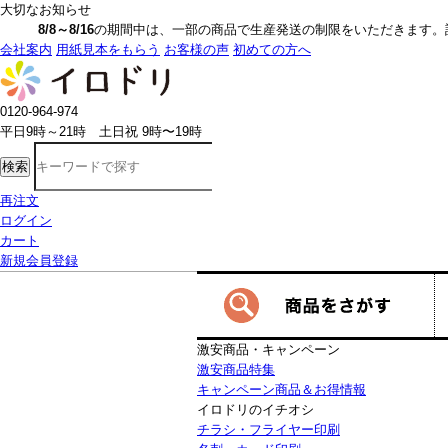
大切なお知らせ
8/8～8/16
の期間中は、一部の商品で生産発送の制限をいただきます。詳しく
会社案内
用紙見本をもらう
お客様の声
初めての方へ
0120-964-974
平日9時～21時 土日祝 9時〜19時
検索
再注文
ログイン
カート
新規会員登録
激安商品・キャンペーン
激安商品特集
キャンペーン商品＆お得情報
イロドリのイチオシ
チラシ・フライヤー印刷