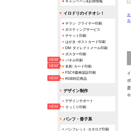
キャンペーン&お得情報
イロドリのイチオシ！
※
※
チラシ･フライヤー印刷
ポスティングサービス
チケット印刷
はがき･ポストカード印刷
DM･ダイレクトメール印刷
ポスター印刷
NEW!
パネル印刷
NEW!
名刺･カード印刷
FSC®森林認証印刷
イ
NEW!
RGB対応商品
ポ
是
デザイン制作
※
デザインサポート
NEW!
そっくり印刷
パンフ・冊子系
パンフレット･カタログ印刷