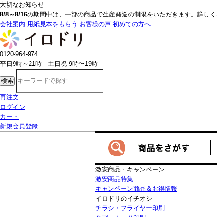
大切なお知らせ
8/8～8/16
の期間中は、一部の商品で生産発送の制限をいただきます。詳しく
会社案内
用紙見本をもらう
お客様の声
初めての方へ
0120-964-974
平日9時～21時 土日祝 9時〜19時
検索
再注文
ログイン
カート
新規会員登録
激安商品・キャンペーン
激安商品特集
キャンペーン商品＆お得情報
イロドリのイチオシ
チラシ・フライヤー印刷