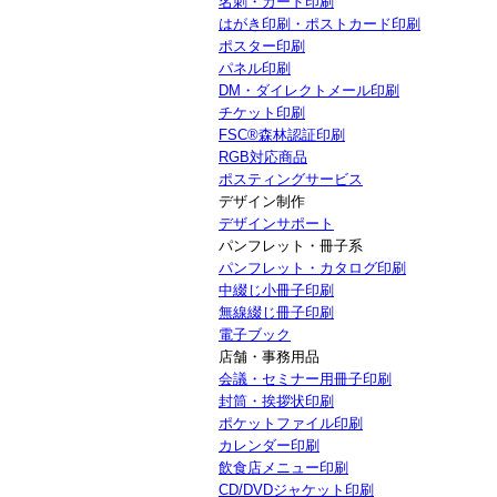
名刺・カード印刷
はがき印刷・ポストカード印刷
ポスター印刷
パネル印刷
DM・ダイレクトメール印刷
チケット印刷
FSC®森林認証印刷
RGB対応商品
ポスティングサービス
デザイン制作
デザインサポート
パンフレット・冊子系
パンフレット・カタログ印刷
中綴じ小冊子印刷
無線綴じ冊子印刷
電子ブック
店舗・事務用品
会議・セミナー用冊子印刷
封筒・挨拶状印刷
ポケットファイル印刷
カレンダー印刷
飲食店メニュー印刷
CD/DVDジャケット印刷