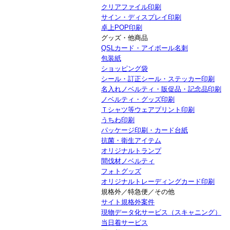
クリアファイル印刷
サイン・ディスプレイ印刷
卓上POP印刷
グッズ・他商品
QSLカード・アイボール名刺
包装紙
ショッピング袋
シール・訂正シール・ステッカー印刷
名入れノベルティ・販促品・記念品印刷
ノベルティ・グッズ印刷
Ｔシャツ等ウェアプリント印刷
うちわ印刷
パッケージ印刷・カード台紙
抗菌・衛生アイテム
オリジナルトランプ
間伐材ノベルティ
フォトグッズ
オリジナルトレーディングカード印刷
規格外／特急便／その他
サイト規格外案件
現物データ化サービス（スキャニング）
当日着サービス