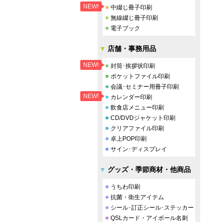
NEW!
中綴じ冊子印刷
無線綴じ冊子印刷
電子ブック
店舗・事務用品
NEW!
封筒･挨拶状印刷
ポケットファイル印刷
会議･セミナー用冊子印刷
NEW!
カレンダー印刷
飲食店メニュー印刷
CD/DVDジャケット印刷
クリアファイル印刷
卓上POP印刷
サイン･ディスプレイ
グッズ・季節商材・他商品
うちわ印刷
抗菌・衛生アイテム
シール･訂正シール･ステッカー
QSLカード・アイボール名刺