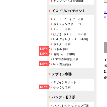
キャンペーン&お得情報
イロドリのイチオシ！
※
※
チラシ･フライヤー印刷
ポスティングサービス
チケット印刷
はがき･ポストカード印刷
DM･ダイレクトメール印刷
ポスター印刷
NEW!
パネル印刷
NEW!
名刺･カード印刷
FSC®森林認証印刷
イ
NEW!
RGB対応商品
ポ
是
デザイン制作
※
デザインサポート
NEW!
そっくり印刷
パンフ・冊子系
パンフレット･カタログ印刷