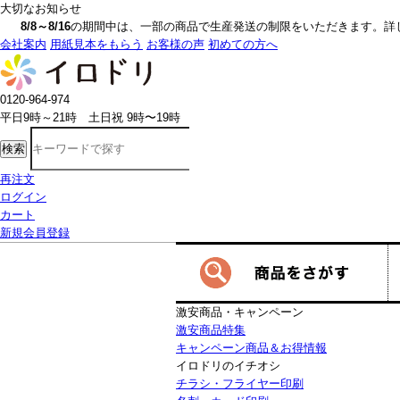
大切なお知らせ
8/8～8/16
の期間中は、一部の商品で生産発送の制限をいただきます。詳しく
会社案内
用紙見本をもらう
お客様の声
初めての方へ
0120-964-974
平日9時～21時 土日祝 9時〜19時
検索
再注文
ログイン
カート
新規会員登録
激安商品・キャンペーン
激安商品特集
キャンペーン商品＆お得情報
イロドリのイチオシ
チラシ・フライヤー印刷