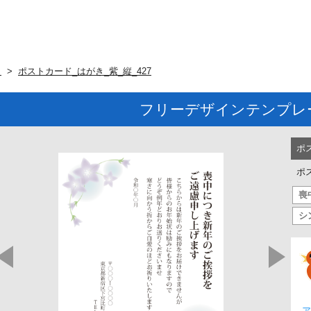
ト
ポストカード_はがき_紫_縦_427
フリーデザインテンプレ
ポ
ポ
喪
シ
ア