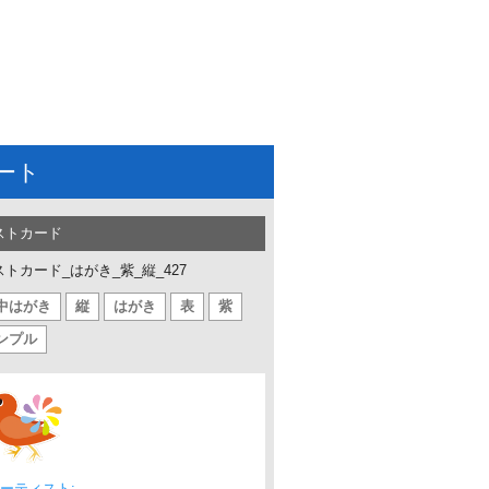
ート
ストカード
ストカード_はがき_紫_縦_427
中はがき
縦
はがき
表
紫
ンプル
ーティスト: