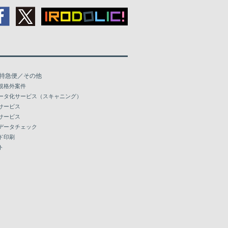
特急便／その他
規格外案件
ータ化サービス（スキャニング）
サービス
サービス
データチェック
ド印刷
ト