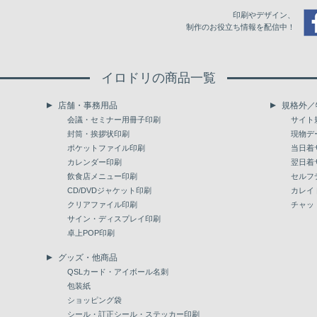
印刷やデザイン、
制作のお役立ち情報を配信中！
イロドリの商品一覧
店舗・事務用品
規格外／
会議・セミナー用冊子印刷
サイト
封筒・挨拶状印刷
現物デ
ポケットファイル印刷
当日着
カレンダー印刷
翌日着
飲食店メニュー印刷
セルフ
CD/DVDジャケット印刷
カレイ
クリアファイル印刷
チャッ
サイン・ディスプレイ印刷
卓上POP印刷
グッズ・他商品
QSLカード・アイボール名刺
包装紙
ショッピング袋
シール・訂正シール・ステッカー印刷