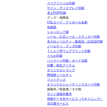
クリアファイル印刷
サイン・ディスプレイ印刷
卓上POP印刷
グッズ・他商品
QSLカード・アイボール名刺
包装紙
ショッピング袋
シール・訂正シール・ステッカー印刷
名入れノベルティ・販促品・記念品印刷
ノベルティ・グッズ印刷
Ｔシャツ等ウェアプリント印刷
うちわ印刷
パッケージ印刷・カード台紙
抗菌・衛生アイテム
オリジナルトランプ
間伐材ノベルティ
フォトグッズ
オリジナルトレーディングカード印刷
規格外／特急便／その他
サイト規格外案件
現物データ化サービス（スキャニング）
当日着サービス