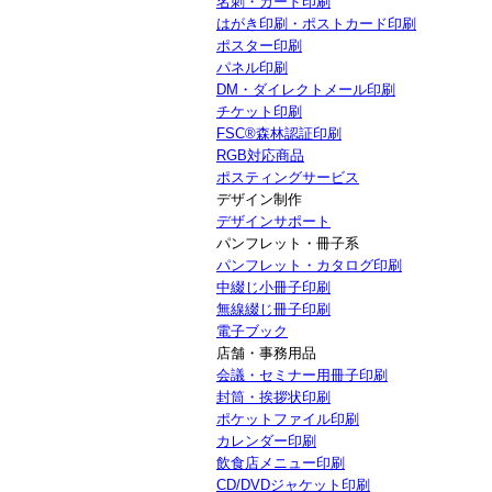
名刺・カード印刷
はがき印刷・ポストカード印刷
ポスター印刷
パネル印刷
DM・ダイレクトメール印刷
チケット印刷
FSC®森林認証印刷
RGB対応商品
ポスティングサービス
デザイン制作
デザインサポート
パンフレット・冊子系
パンフレット・カタログ印刷
中綴じ小冊子印刷
無線綴じ冊子印刷
電子ブック
店舗・事務用品
会議・セミナー用冊子印刷
封筒・挨拶状印刷
ポケットファイル印刷
カレンダー印刷
飲食店メニュー印刷
CD/DVDジャケット印刷