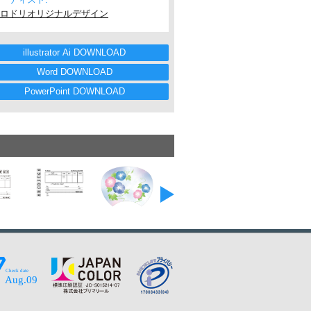
ロドリオリジナルデザイン
illustrator Ai DOWNLOAD
Word DOWNLOAD
PowerPoint DOWNLOAD