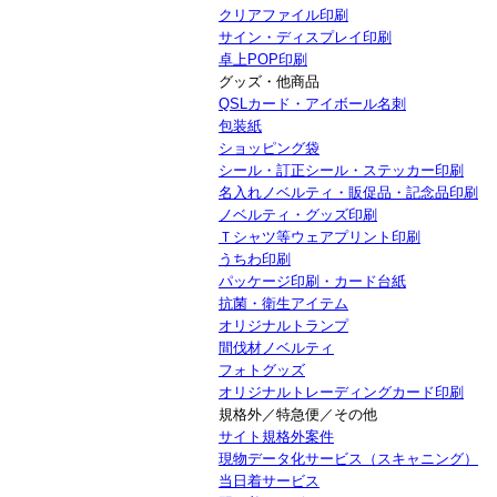
クリアファイル印刷
サイン・ディスプレイ印刷
卓上POP印刷
グッズ・他商品
QSLカード・アイボール名刺
包装紙
ショッピング袋
シール・訂正シール・ステッカー印刷
名入れノベルティ・販促品・記念品印刷
ノベルティ・グッズ印刷
Ｔシャツ等ウェアプリント印刷
うちわ印刷
パッケージ印刷・カード台紙
抗菌・衛生アイテム
オリジナルトランプ
間伐材ノベルティ
フォトグッズ
オリジナルトレーディングカード印刷
規格外／特急便／その他
サイト規格外案件
現物データ化サービス（スキャニング）
当日着サービス