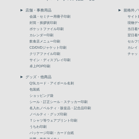
店舗・事務用品
規格外／
会議・セミナー用冊子印刷
サイト
封筒・挨拶状印刷
現物デ
ポケットファイル印刷
当日着
カレンダー印刷
翌日着
飲食店メニュー印刷
セルフ
CD/DVDジャケット印刷
カレイ
クリアファイル印刷
チャッ
サイン・ディスプレイ印刷
卓上POP印刷
グッズ・他商品
QSLカード・アイボール名刺
包装紙
ショッピング袋
シール・訂正シール・ステッカー印刷
名入れノベルティ・販促品・記念品印刷
ノベルティ・グッズ印刷
Ｔシャツ等ウェアプリント印刷
うちわ印刷
パッケージ印刷・カード台紙