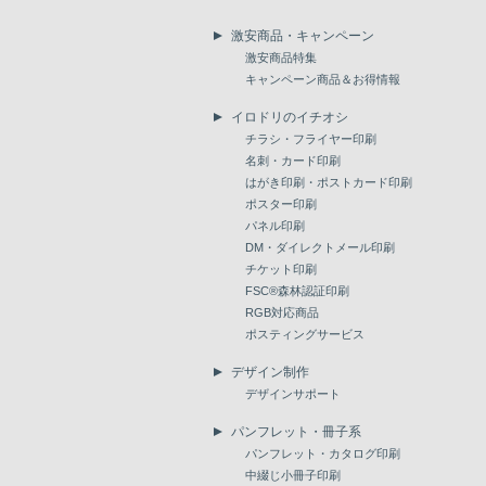
激安商品・キャンペーン
激安商品特集
キャンペーン商品＆お得情報
イロドリのイチオシ
チラシ・フライヤー印刷
名刺・カード印刷
はがき印刷・ポストカード印刷
ポスター印刷
パネル印刷
DM・ダイレクトメール印刷
チケット印刷
FSC®森林認証印刷
RGB対応商品
ポスティングサービス
デザイン制作
デザインサポート
パンフレット・冊子系
パンフレット・カタログ印刷
中綴じ小冊子印刷