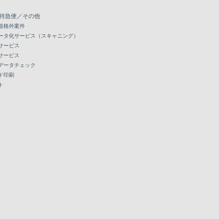
特急便／その他
規格外案件
ータ化サービス（スキャニング）
サービス
サービス
データチェック
ド印刷
ト