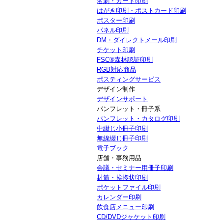
名刺・カード印刷
はがき印刷・ポストカード印刷
ポスター印刷
パネル印刷
DM・ダイレクトメール印刷
チケット印刷
FSC®森林認証印刷
RGB対応商品
ポスティングサービス
デザイン制作
デザインサポート
パンフレット・冊子系
パンフレット・カタログ印刷
中綴じ小冊子印刷
無線綴じ冊子印刷
電子ブック
店舗・事務用品
会議・セミナー用冊子印刷
封筒・挨拶状印刷
ポケットファイル印刷
カレンダー印刷
飲食店メニュー印刷
CD/DVDジャケット印刷