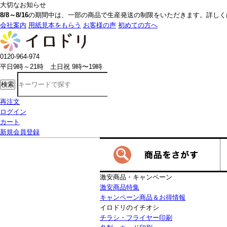
大切なお知らせ
8/8～8/16
の期間中は、一部の商品で生産発送の制限をいただきます。詳しく
会社案内
用紙見本をもらう
お客様の声
初めての方へ
0120-964-974
平日9時～21時 土日祝 9時〜19時
検索
再注文
ログイン
カート
新規会員登録
激安商品・キャンペーン
激安商品特集
キャンペーン商品＆お得情報
イロドリのイチオシ
チラシ・フライヤー印刷