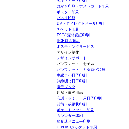
名刺・カード印刷
はがき印刷・ポストカード印刷
ポスター印刷
パネル印刷
DM・ダイレクトメール印刷
チケット印刷
FSC®森林認証印刷
RGB対応商品
ポスティングサービス
デザイン制作
デザインサポート
パンフレット・冊子系
パンフレット・カタログ印刷
中綴じ小冊子印刷
無線綴じ冊子印刷
電子ブック
店舗・事務用品
会議・セミナー用冊子印刷
封筒・挨拶状印刷
ポケットファイル印刷
カレンダー印刷
飲食店メニュー印刷
CD/DVDジャケット印刷