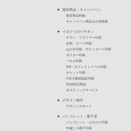
激安商品・キャンペーン
激安商品特集
キャンペーン商品＆お得情報
イロドリのイチオシ
チラシ・フライヤー印刷
名刺・カード印刷
はがき印刷・ポストカード印刷
ポスター印刷
パネル印刷
DM・ダイレクトメール印刷
チケット印刷
FSC®森林認証印刷
RGB対応商品
ポスティングサービス
デザイン制作
デザインサポート
パンフレット・冊子系
パンフレット・カタログ印刷
中綴じ小冊子印刷