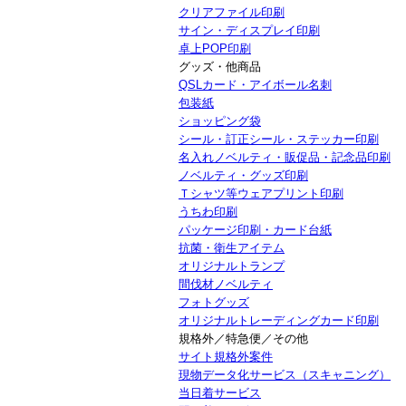
クリアファイル印刷
サイン・ディスプレイ印刷
卓上POP印刷
グッズ・他商品
QSLカード・アイボール名刺
包装紙
ショッピング袋
シール・訂正シール・ステッカー印刷
名入れノベルティ・販促品・記念品印刷
ノベルティ・グッズ印刷
Ｔシャツ等ウェアプリント印刷
うちわ印刷
パッケージ印刷・カード台紙
抗菌・衛生アイテム
オリジナルトランプ
間伐材ノベルティ
フォトグッズ
オリジナルトレーディングカード印刷
規格外／特急便／その他
サイト規格外案件
現物データ化サービス（スキャニング）
当日着サービス