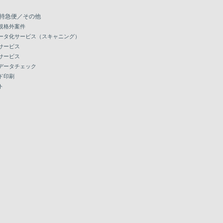
特急便／その他
規格外案件
ータ化サービス（スキャニング）
サービス
サービス
データチェック
ド印刷
ト