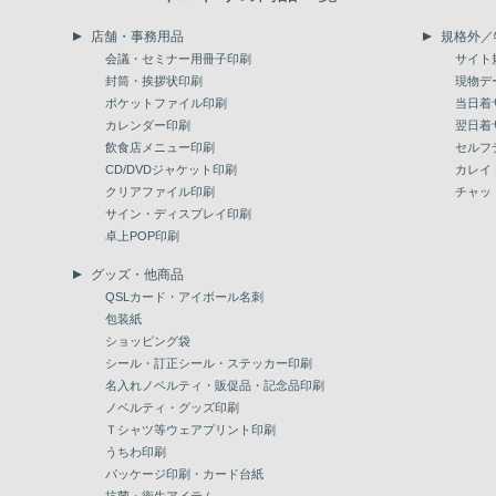
店舗・事務用品
規格外／
会議・セミナー用冊子印刷
サイト
封筒・挨拶状印刷
現物デ
ポケットファイル印刷
当日着
カレンダー印刷
翌日着
飲食店メニュー印刷
セルフ
CD/DVDジャケット印刷
カレイ
クリアファイル印刷
チャッ
サイン・ディスプレイ印刷
卓上POP印刷
グッズ・他商品
QSLカード・アイボール名刺
包装紙
ショッピング袋
シール・訂正シール・ステッカー印刷
名入れノベルティ・販促品・記念品印刷
ノベルティ・グッズ印刷
Ｔシャツ等ウェアプリント印刷
うちわ印刷
パッケージ印刷・カード台紙