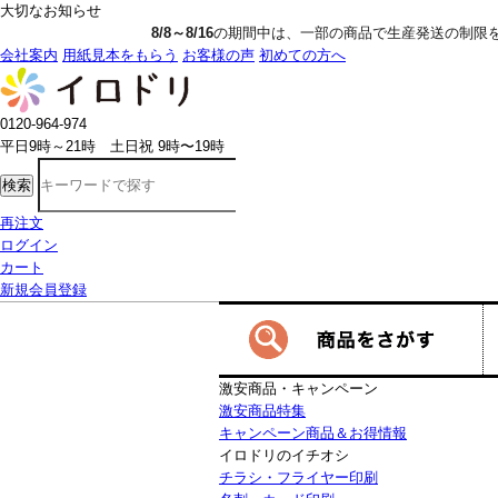
大切なお知らせ
8/8～8/16
の期間中は、一部の商品で生産発送の制限をいただきます。詳し
会社案内
用紙見本をもらう
お客様の声
初めての方へ
0120-964-974
平日9時～21時 土日祝 9時〜19時
検索
再注文
ログイン
カート
新規会員登録
激安商品・キャンペーン
激安商品特集
キャンペーン商品＆お得情報
イロドリのイチオシ
チラシ・フライヤー印刷