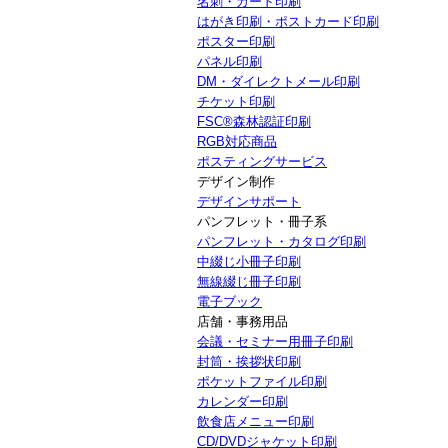
名刺・カード印刷
はがき印刷・ポストカード印刷
ポスター印刷
パネル印刷
DM・ダイレクトメール印刷
チケット印刷
FSC®森林認証印刷
RGB対応商品
ポスティングサービス
デザイン制作
デザインサポート
パンフレット・冊子系
パンフレット・カタログ印刷
中綴じ小冊子印刷
無線綴じ冊子印刷
電子ブック
店舗・事務用品
会議・セミナー用冊子印刷
封筒・挨拶状印刷
ポケットファイル印刷
カレンダー印刷
飲食店メニュー印刷
CD/DVDジャケット印刷