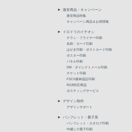
激安商品・キャンペーン
激安商品特集
キャンペーン商品＆お得情報
イロドリのイチオシ
チラシ・フライヤー印刷
名刺・カード印刷
はがき印刷・ポストカード印刷
ポスター印刷
パネル印刷
DM・ダイレクトメール印刷
チケット印刷
FSC®森林認証印刷
RGB対応商品
ポスティングサービス
デザイン制作
デザインサポート
パンフレット・冊子系
パンフレット・カタログ印刷
中綴じ小冊子印刷