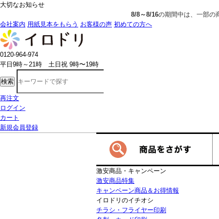
大切なお知らせ
8/8～8/16
の期間中は、一部の商品で生産発送の制限をいただきます。
会社案内
用紙見本をもらう
お客様の声
初めての方へ
0120-964-974
平日9時～21時 土日祝 9時〜19時
検索
再注文
ログイン
カート
新規会員登録
激安商品・キャンペーン
激安商品特集
キャンペーン商品＆お得情報
イロドリのイチオシ
チラシ・フライヤー印刷