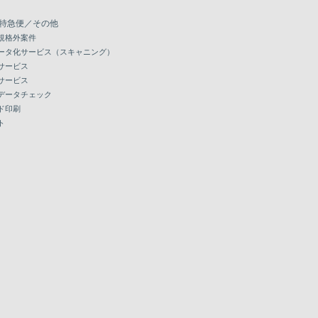
特急便／その他
規格外案件
ータ化サービス（スキャニング）
サービス
サービス
データチェック
ド印刷
ト