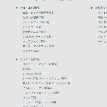
店舗・事務用品
規格外／
会議・セミナー用冊子印刷
サイト
封筒・挨拶状印刷
現物デ
ポケットファイル印刷
当日着
カレンダー印刷
翌日着
飲食店メニュー印刷
セルフ
CD/DVDジャケット印刷
カレイ
クリアファイル印刷
チャッ
サイン・ディスプレイ印刷
卓上POP印刷
グッズ・他商品
QSLカード・アイボール名刺
包装紙
ショッピング袋
シール・訂正シール・ステッカー印刷
名入れノベルティ・販促品・記念品印刷
ノベルティ・グッズ印刷
Ｔシャツ等ウェアプリント印刷
うちわ印刷
パッケージ印刷・カード台紙