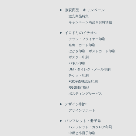
激安商品・キャンペーン
激安商品特集
キャンペーン商品＆お得情報
イロドリのイチオシ
チラシ・フライヤー印刷
名刺・カード印刷
はがき印刷・ポストカード印刷
ポスター印刷
パネル印刷
DM・ダイレクトメール印刷
チケット印刷
FSC®森林認証印刷
RGB対応商品
ポスティングサービス
デザイン制作
デザインサポート
パンフレット・冊子系
パンフレット・カタログ印刷
中綴じ小冊子印刷