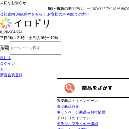
大切なお知らせ
8/8～8/16
の期間中は、一部の商品で生産発送の制限をいただきます。詳
会社案内
用紙見本をもらう
お客様の声
初めての方へ
0120-964-974
平日9時～21時 土日祝 9時〜19時
検索
再注文
ログイン
カート
新規会員登録
激安商品・キャンペーン
激安商品特集
キャンペーン商品＆お得情報
イロドリのイチオシ
チラシ・フライヤー印刷