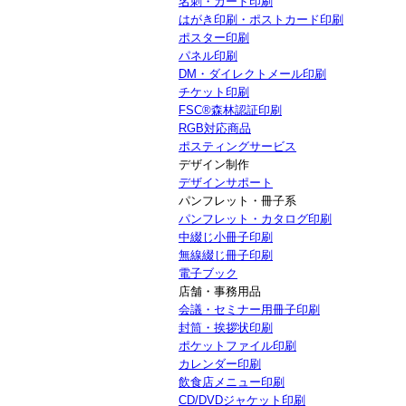
名刺・カード印刷
はがき印刷・ポストカード印刷
ポスター印刷
パネル印刷
DM・ダイレクトメール印刷
チケット印刷
FSC®森林認証印刷
RGB対応商品
ポスティングサービス
デザイン制作
デザインサポート
パンフレット・冊子系
パンフレット・カタログ印刷
中綴じ小冊子印刷
無線綴じ冊子印刷
電子ブック
店舗・事務用品
会議・セミナー用冊子印刷
封筒・挨拶状印刷
ポケットファイル印刷
カレンダー印刷
飲食店メニュー印刷
CD/DVDジャケット印刷