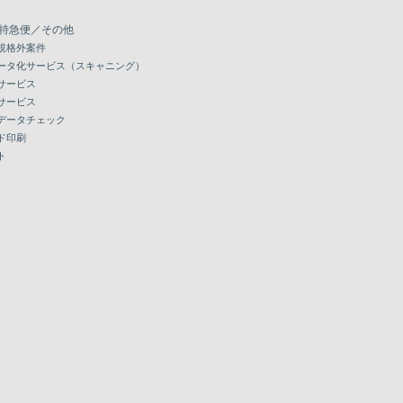
特急便／その他
規格外案件
ータ化サービス（スキャニング）
サービス
サービス
データチェック
ド印刷
ト