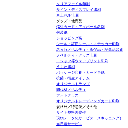
クリアファイル印刷
サイン・ディスプレイ印刷
卓上POP印刷
グッズ・他商品
QSLカード・アイボール名刺
包装紙
ショッピング袋
シール・訂正シール・ステッカー印刷
名入れノベルティ・販促品・記念品印刷
ノベルティ・グッズ印刷
Ｔシャツ等ウェアプリント印刷
うちわ印刷
パッケージ印刷・カード台紙
抗菌・衛生アイテム
オリジナルトランプ
間伐材ノベルティ
フォトグッズ
オリジナルトレーディングカード印刷
規格外／特急便／その他
サイト規格外案件
現物データ化サービス（スキャニング）
当日着サービス