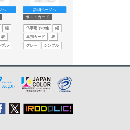
ジへ
詳細ページへ
ポストカード
縦
仏事用その他
縦
表
単判カード
表
ンプル
グレー
シンプル