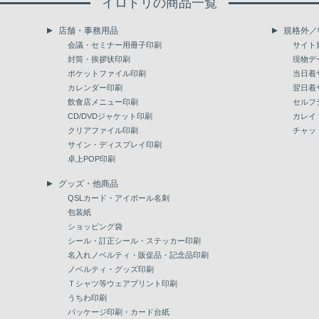
イロドリの商品一覧
店舗・事務用品
規格外／
会議・セミナー用冊子印刷
サイト
封筒・挨拶状印刷
現物デ
ポケットファイル印刷
当日着
カレンダー印刷
翌日着
飲食店メニュー印刷
セルフ
CD/DVDジャケット印刷
カレイ
クリアファイル印刷
チャッ
サイン・ディスプレイ印刷
卓上POP印刷
グッズ・他商品
QSLカード・アイボール名刺
包装紙
ショッピング袋
シール・訂正シール・ステッカー印刷
名入れノベルティ・販促品・記念品印刷
ノベルティ・グッズ印刷
Ｔシャツ等ウェアプリント印刷
うちわ印刷
パッケージ印刷・カード台紙