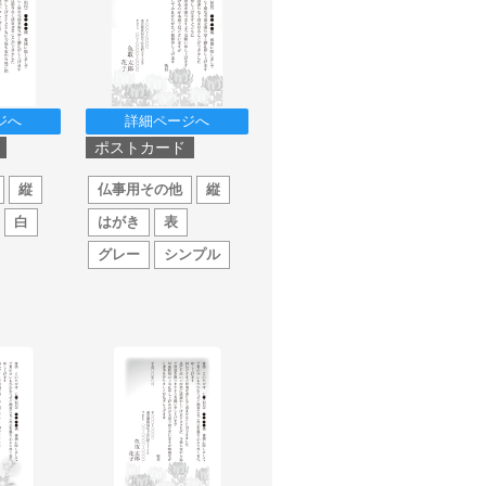
ジへ
詳細ページへ
ポストカード
縦
仏事用その他
縦
白
はがき
表
グレー
シンプル