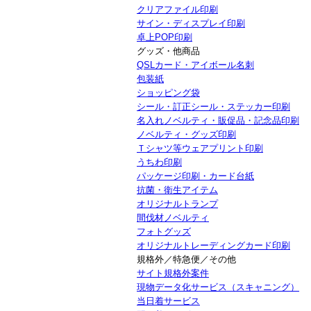
クリアファイル印刷
サイン・ディスプレイ印刷
卓上POP印刷
グッズ・他商品
QSLカード・アイボール名刺
包装紙
ショッピング袋
シール・訂正シール・ステッカー印刷
名入れノベルティ・販促品・記念品印刷
ノベルティ・グッズ印刷
Ｔシャツ等ウェアプリント印刷
うちわ印刷
パッケージ印刷・カード台紙
抗菌・衛生アイテム
オリジナルトランプ
間伐材ノベルティ
フォトグッズ
オリジナルトレーディングカード印刷
規格外／特急便／その他
サイト規格外案件
現物データ化サービス（スキャニング）
当日着サービス