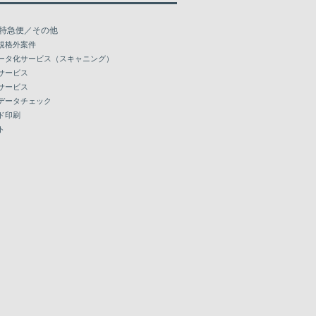
特急便／その他
規格外案件
ータ化サービス（スキャニング）
サービス
サービス
データチェック
ド印刷
ト