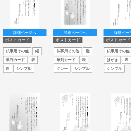
詳細ページへ
詳細ページへ
詳細ペー
ポストカード
ポストカード
ポストカード
仏事用その他
縦
仏事用その他
縦
仏事用その他
単判カード
表
単判カード
表
はがき
表
白
シンプル
グレー
シンプル
シンプル