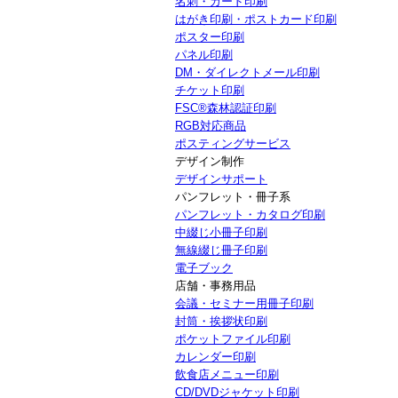
名刺・カード印刷
はがき印刷・ポストカード印刷
ポスター印刷
パネル印刷
DM・ダイレクトメール印刷
チケット印刷
FSC®森林認証印刷
RGB対応商品
ポスティングサービス
デザイン制作
デザインサポート
パンフレット・冊子系
パンフレット・カタログ印刷
中綴じ小冊子印刷
無線綴じ冊子印刷
電子ブック
店舗・事務用品
会議・セミナー用冊子印刷
封筒・挨拶状印刷
ポケットファイル印刷
カレンダー印刷
飲食店メニュー印刷
CD/DVDジャケット印刷