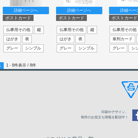
詳細ページへ
詳細ページへ
詳細ペー
ポストカード
ポストカード
ポストカード
仏事用その他
縦
仏事用その他
縦
仏事用その他
はがき
表
はがき
表
単判カード
グレー
シンプル
グレー
シンプル
グレー
シ
1 - 8件表示 /
8
件
1
印刷やデザイン、
制作のお役立ち情報を配信中！