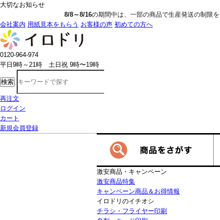
大切なお知らせ
8/8～8/16
の期間中は、一部の商品で生産発送の制限をいただきます。詳し
会社案内
用紙見本をもらう
お客様の声
初めての方へ
0120-964-974
平日9時～21時 土日祝 9時〜19時
検索
再注文
ログイン
カート
新規会員登録
激安商品・キャンペーン
激安商品特集
キャンペーン商品＆お得情報
イロドリのイチオシ
チラシ・フライヤー印刷