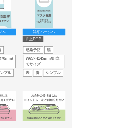
ジへ
詳細ページへ
卓上POP
縦
感染予防
縦
D70mm/
W65×H145mm/組立
てサイズ
シンプル
表
青
シンプル