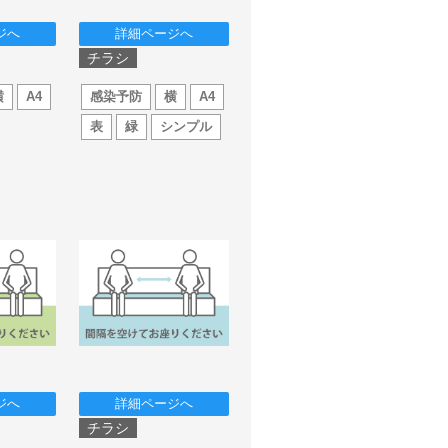
ジへ
詳細ページへ
チラシ
横
A4
感染予防
横
A4
表
緑
シンプル
ジへ
詳細ページへ
チラシ