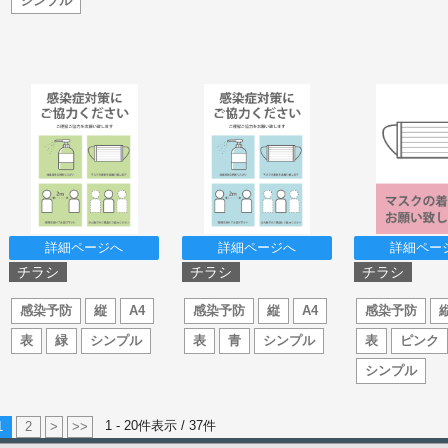
シンプル
詳細ページへ
詳細ページへ
詳細ペー
チラシ
チラシ
チラシ
感染予防
縦
A4
感染予防
縦
A4
感染予防
表
緑
シンプル
表
青
シンプル
表
ピンク
シンプル
1 - 20件表示 /
37
件
1
2
>
>>