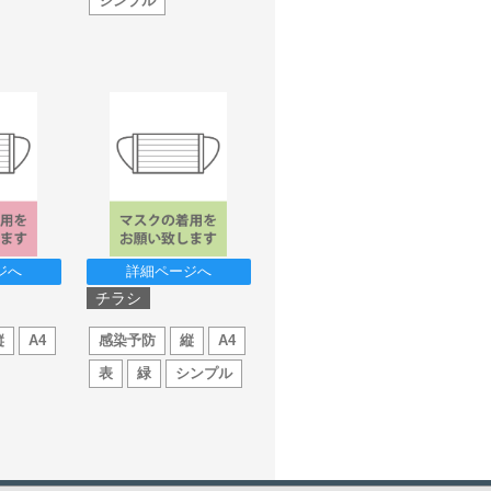
シンプル
ジへ
詳細ページへ
チラシ
縦
A4
感染予防
縦
A4
表
緑
シンプル