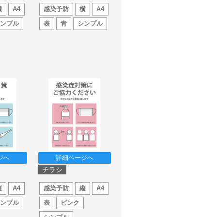
横
A4
感染予防
横
A4
シンプル
表
青
シンプル
ジへ
詳細ページへ
チラシ
縦
A4
感染予防
縦
A4
シンプル
表
ピンク