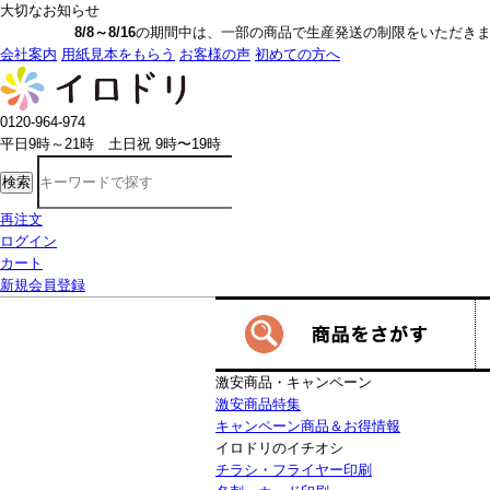
大切なお知らせ
8/8～8/16
の期間中は、一部の商品で生産発送の制限をいただきます。詳しく
会社案内
用紙見本をもらう
お客様の声
初めての方へ
0120-964-974
平日9時～21時 土日祝 9時〜19時
検索
再注文
ログイン
カート
新規会員登録
激安商品・キャンペーン
激安商品特集
キャンペーン商品＆お得情報
イロドリのイチオシ
チラシ・フライヤー印刷