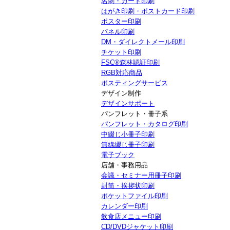
名刺・カード印刷
はがき印刷・ポストカード印刷
ポスター印刷
パネル印刷
DM・ダイレクトメール印刷
チケット印刷
FSC®森林認証印刷
RGB対応商品
ポスティングサービス
デザイン制作
デザインサポート
パンフレット・冊子系
パンフレット・カタログ印刷
中綴じ小冊子印刷
無線綴じ冊子印刷
電子ブック
店舗・事務用品
会議・セミナー用冊子印刷
封筒・挨拶状印刷
ポケットファイル印刷
カレンダー印刷
飲食店メニュー印刷
CD/DVDジャケット印刷