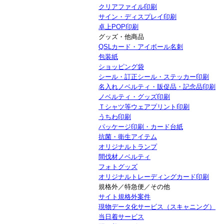
クリアファイル印刷
サイン・ディスプレイ印刷
卓上POP印刷
グッズ・他商品
QSLカード・アイボール名刺
包装紙
ショッピング袋
シール・訂正シール・ステッカー印刷
名入れノベルティ・販促品・記念品印刷
ノベルティ・グッズ印刷
Ｔシャツ等ウェアプリント印刷
うちわ印刷
パッケージ印刷・カード台紙
抗菌・衛生アイテム
オリジナルトランプ
間伐材ノベルティ
フォトグッズ
オリジナルトレーディングカード印刷
規格外／特急便／その他
サイト規格外案件
現物データ化サービス（スキャニング）
当日着サービス