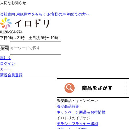
大切なお知らせ
8/8～8/16
の期間中は、一部の商品で生産発送の制限をいただきます。詳
会社案内
用紙見本をもらう
お客様の声
初めての方へ
0120-964-974
平日9時～21時 土日祝 9時〜19時
検索
再注文
ログイン
カート
新規会員登録
激安商品・キャンペーン
激安商品特集
キャンペーン商品＆お得情報
イロドリのイチオシ
チラシ・フライヤー印刷