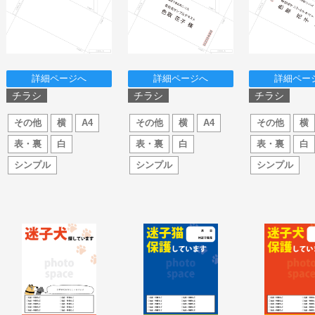
詳細ページへ
詳細ページへ
詳細ペー
チラシ
チラシ
チラシ
その他
横
A4
その他
横
A4
その他
横
表・裏
白
表・裏
白
表・裏
白
シンプル
シンプル
シンプル