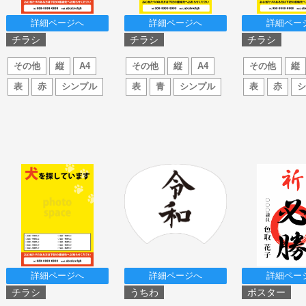
詳細ページへ
詳細ページへ
詳細ペー
チラシ
チラシ
チラシ
その他
縦
A4
その他
縦
A4
その他
縦
表
赤
シンプル
表
青
シンプル
表
赤
詳細ページへ
詳細ページへ
詳細ペー
チラシ
うちわ
ポスター