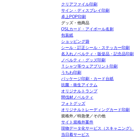
クリアファイル印刷
サイン・ディスプレイ印刷
卓上POP印刷
グッズ・他商品
QSLカード・アイボール名刺
包装紙
ショッピング袋
シール・訂正シール・ステッカー印刷
名入れノベルティ・販促品・記念品印刷
ノベルティ・グッズ印刷
Ｔシャツ等ウェアプリント印刷
うちわ印刷
パッケージ印刷・カード台紙
抗菌・衛生アイテム
オリジナルトランプ
間伐材ノベルティ
フォトグッズ
オリジナルトレーディングカード印刷
規格外／特急便／その他
サイト規格外案件
現物データ化サービス（スキャニング）
当日着サービス