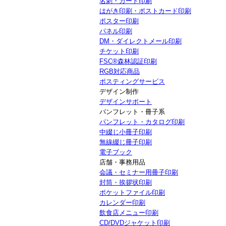
名刺・カード印刷
はがき印刷・ポストカード印刷
ポスター印刷
パネル印刷
DM・ダイレクトメール印刷
チケット印刷
FSC®森林認証印刷
RGB対応商品
ポスティングサービス
デザイン制作
デザインサポート
パンフレット・冊子系
パンフレット・カタログ印刷
中綴じ小冊子印刷
無線綴じ冊子印刷
電子ブック
店舗・事務用品
会議・セミナー用冊子印刷
封筒・挨拶状印刷
ポケットファイル印刷
カレンダー印刷
飲食店メニュー印刷
CD/DVDジャケット印刷