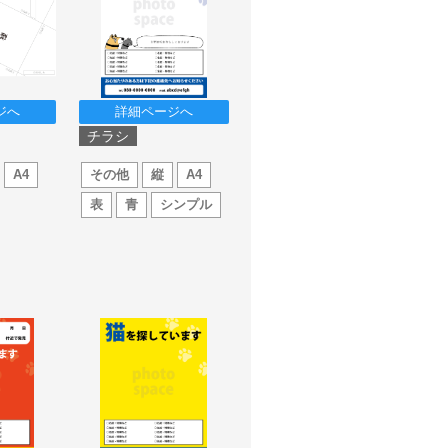
ジへ
詳細ページへ
チラシ
A4
その他
縦
A4
表
青
シンプル