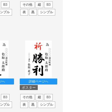
B3
その他
縦
B3
シンプル
表
黒
シンプル
ジへ
詳細ページへ
ポスター
B3
その他
縦
B3
シンプル
表
黒
シンプル