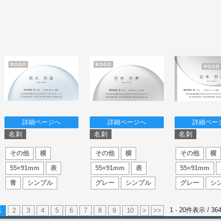
詳細ページへ
詳細ページへ
詳細ペー
名刺
名刺
名刺
その他
横
その他
横
その他
横
55×91mm
表
55×91mm
表
55×91mm
青
シンプル
グレー
シンプル
グレー
シ
1 - 20件表示 /
36
1
2
3
4
5
6
7
8
9
10
>
>>