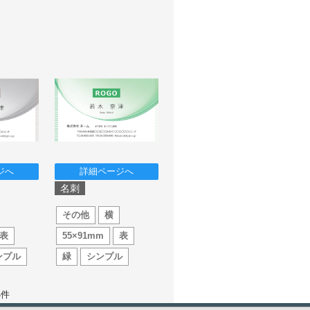
ジへ
詳細ページへ
名刺
その他
横
表
55×91mm
表
ンプル
緑
シンプル
4
件