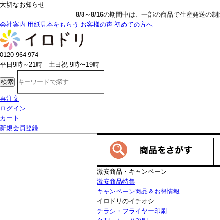
大切なお知らせ
8/8～8/16
の期間中は、一部の商品で生産発送の制限をいただきます。詳し
会社案内
用紙見本をもらう
お客様の声
初めての方へ
0120-964-974
平日9時～21時 土日祝 9時〜19時
検索
再注文
ログイン
カート
新規会員登録
激安商品・キャンペーン
激安商品特集
キャンペーン商品＆お得情報
イロドリのイチオシ
チラシ・フライヤー印刷