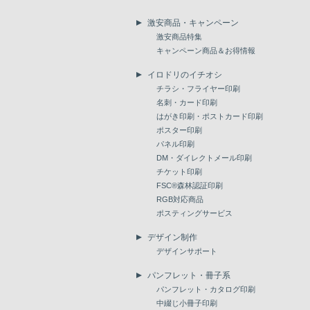
激安商品・キャンペーン
激安商品特集
キャンペーン商品＆お得情報
イロドリのイチオシ
チラシ・フライヤー印刷
名刺・カード印刷
はがき印刷・ポストカード印刷
ポスター印刷
パネル印刷
DM・ダイレクトメール印刷
チケット印刷
FSC®森林認証印刷
RGB対応商品
ポスティングサービス
デザイン制作
デザインサポート
パンフレット・冊子系
パンフレット・カタログ印刷
中綴じ小冊子印刷