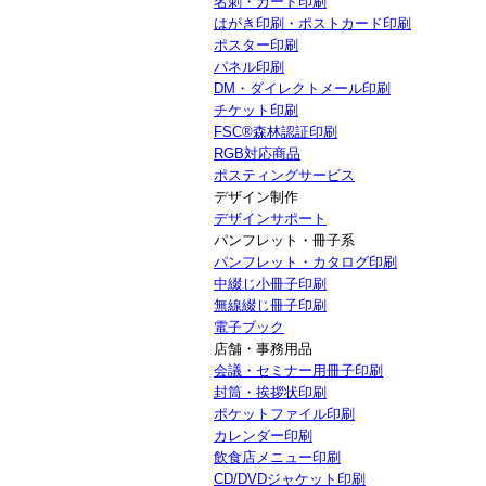
名刺・カード印刷
はがき印刷・ポストカード印刷
ポスター印刷
パネル印刷
DM・ダイレクトメール印刷
チケット印刷
FSC®森林認証印刷
RGB対応商品
ポスティングサービス
デザイン制作
デザインサポート
パンフレット・冊子系
パンフレット・カタログ印刷
中綴じ小冊子印刷
無線綴じ冊子印刷
電子ブック
店舗・事務用品
会議・セミナー用冊子印刷
封筒・挨拶状印刷
ポケットファイル印刷
カレンダー印刷
飲食店メニュー印刷
CD/DVDジャケット印刷