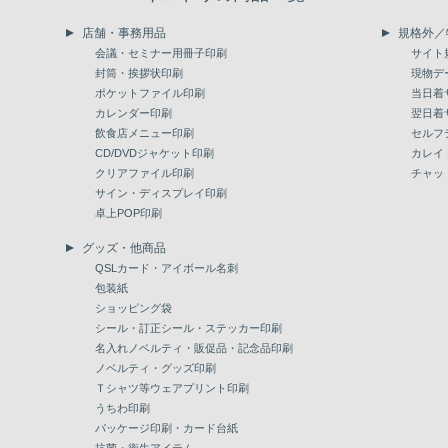
店舗・事務用品
規格外／
会議・セミナー用冊子印刷
サイト
封筒・挨拶状印刷
現物デ
ポケットファイル印刷
当日着
カレンダー印刷
翌日着
飲食店メニュー印刷
セルフ
CD/DVDジャケット印刷
カレイ
クリアファイル印刷
チャッ
サイン・ディスプレイ印刷
卓上POP印刷
グッズ・他商品
QSLカード・アイボール名刺
包装紙
ショッピング袋
シール・訂正シール・ステッカー印刷
名入れノベルティ・販促品・記念品印刷
ノベルティ・グッズ印刷
Ｔシャツ等ウェアプリント印刷
うちわ印刷
パッケージ印刷・カード台紙