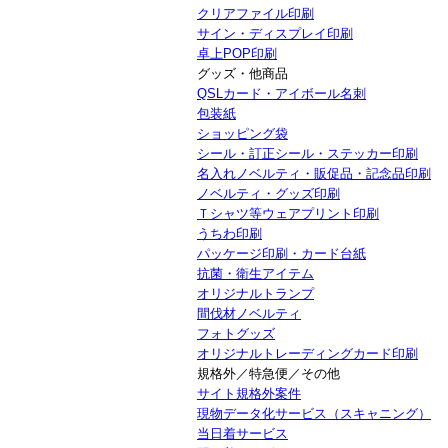
クリアファイル印刷
サイン・ディスプレイ印刷
卓上POP印刷
グッズ・他商品
QSLカード・アイボール名刺
包装紙
ショッピング袋
シール・訂正シール・ステッカー印刷
名入れノベルティ・販促品・記念品印刷
ノベルティ・グッズ印刷
Ｔシャツ等ウェアプリント印刷
うちわ印刷
パッケージ印刷・カード台紙
抗菌・衛生アイテム
オリジナルトランプ
間伐材ノベルティ
フォトグッズ
オリジナルトレーディングカード印刷
規格外／特急便／その他
サイト規格外案件
現物データ化サービス（スキャニング）
当日着サービス