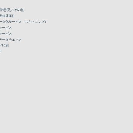
特急便／その他
規格外案件
ータ化サービス（スキャニング）
サービス
サービス
データチェック
ド印刷
ト