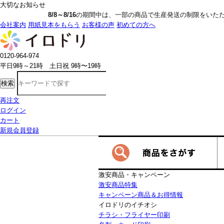
大切なお知らせ
8/8～8/16
の期間中は、一部の商品で生産発送の制限をいただきます。詳しく
会社案内
用紙見本をもらう
お客様の声
初めての方へ
0120-964-974
平日9時～21時 土日祝 9時〜19時
検索
再注文
ログイン
カート
新規会員登録
激安商品・キャンペーン
激安商品特集
キャンペーン商品＆お得情報
イロドリのイチオシ
チラシ・フライヤー印刷