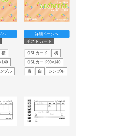
ジへ
詳細ページへ
ポストカード
横
QSLカード
横
140
QSLカード90×140
シンプル
表
白
シンプル