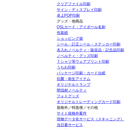
クリアファイル印刷
サイン・ディスプレイ印刷
卓上POP印刷
グッズ・他商品
QSLカード・アイボール名刺
包装紙
ショッピング袋
シール・訂正シール・ステッカー印刷
名入れノベルティ・販促品・記念品印刷
ノベルティ・グッズ印刷
Ｔシャツ等ウェアプリント印刷
うちわ印刷
パッケージ印刷・カード台紙
抗菌・衛生アイテム
オリジナルトランプ
間伐材ノベルティ
フォトグッズ
オリジナルトレーディングカード印刷
規格外／特急便／その他
サイト規格外案件
現物データ化サービス（スキャニング）
当日着サービス