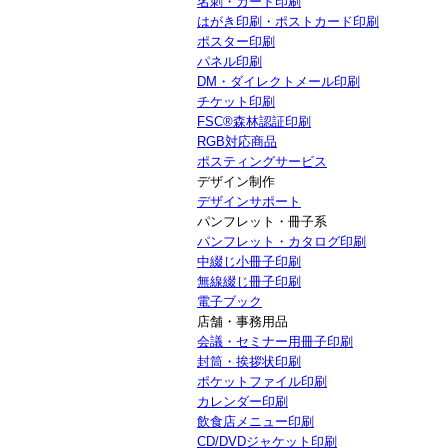
名刺・カード印刷
はがき印刷・ポストカード印刷
ポスター印刷
パネル印刷
DM・ダイレクトメール印刷
チケット印刷
FSC®森林認証印刷
RGB対応商品
ポスティングサービス
デザイン制作
デザインサポート
パンフレット・冊子系
パンフレット・カタログ印刷
中綴じ小冊子印刷
無線綴じ冊子印刷
電子ブック
店舗・事務用品
会議・セミナー用冊子印刷
封筒・挨拶状印刷
ポケットファイル印刷
カレンダー印刷
飲食店メニュー印刷
CD/DVDジャケット印刷