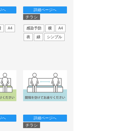
ジへ
詳細ページへ
チラシ
横
A4
感染予防
横
A4
表
緑
シンプル
ジへ
詳細ページへ
チラシ