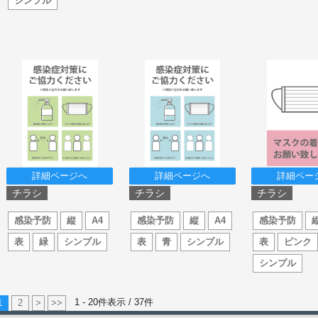
シンプル
詳細ページへ
詳細ページへ
詳細ペー
チラシ
チラシ
チラシ
感染予防
縦
A4
感染予防
縦
A4
感染予防
表
緑
シンプル
表
青
シンプル
表
ピンク
シンプル
1 - 20件表示 /
37
件
1
2
>
>>