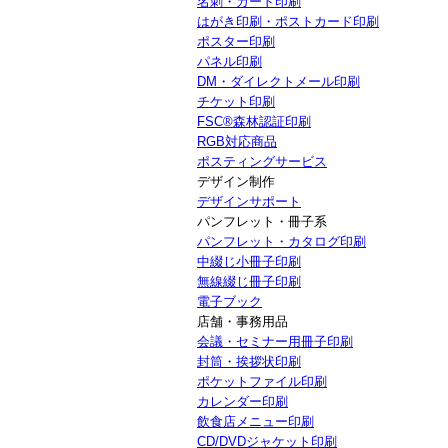
名刺・カード印刷
はがき印刷・ポストカード印刷
ポスター印刷
パネル印刷
DM・ダイレクトメール印刷
チケット印刷
FSC®森林認証印刷
RGB対応商品
ポスティングサービス
デザイン制作
デザインサポート
パンフレット・冊子系
パンフレット・カタログ印刷
中綴じ小冊子印刷
無線綴じ冊子印刷
電子ブック
店舗・事務用品
会議・セミナー用冊子印刷
封筒・挨拶状印刷
ポケットファイル印刷
カレンダー印刷
飲食店メニュー印刷
CD/DVDジャケット印刷