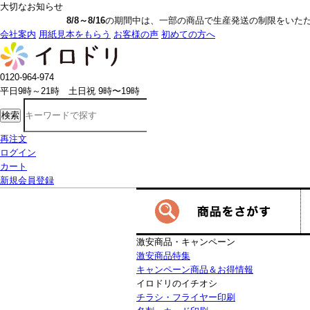
大切なお知らせ
8/8～8/16
の期間中は、一部の商品で生産発送の制限をいただきます。詳しく
会社案内
用紙見本をもらう
お客様の声
初めての方へ
0120-964-974
平日9時～21時 土日祝 9時〜19時
検索
再注文
ログイン
カート
新規会員登録
激安商品・キャンペーン
激安商品特集
キャンペーン商品＆お得情報
イロドリのイチオシ
チラシ・フライヤー印刷