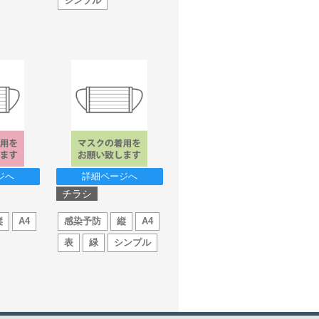
シンプル
ジへ
詳細ページへ
チラシ
縦
A4
感染予防
縦
A4
表
緑
シンプル