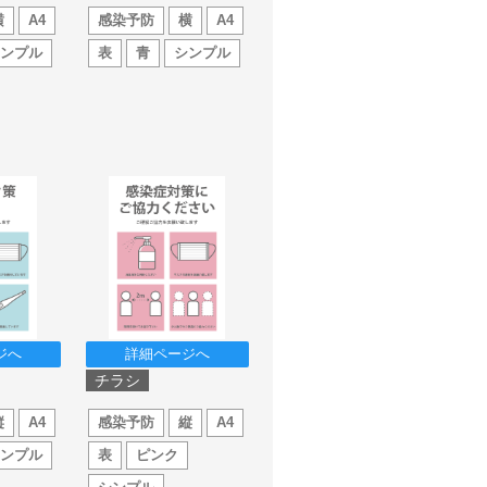
横
A4
感染予防
横
A4
シンプル
表
青
シンプル
ジへ
詳細ページへ
チラシ
縦
A4
感染予防
縦
A4
シンプル
表
ピンク