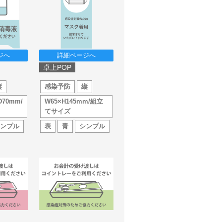
ジへ
詳細ページへ
卓上POP
縦
感染予防
縦
D70mm/
W65×H145mm/組立
てサイズ
シンプル
表
青
シンプル