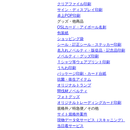
クリアファイル印刷
サイン・ディスプレイ印刷
卓上POP印刷
グッズ・他商品
QSLカード・アイボール名刺
包装紙
ショッピング袋
シール・訂正シール・ステッカー印刷
名入れノベルティ・販促品・記念品印刷
ノベルティ・グッズ印刷
Ｔシャツ等ウェアプリント印刷
うちわ印刷
パッケージ印刷・カード台紙
抗菌・衛生アイテム
オリジナルトランプ
間伐材ノベルティ
フォトグッズ
オリジナルトレーディングカード印刷
規格外／特急便／その他
サイト規格外案件
現物データ化サービス（スキャニング）
当日着サービス