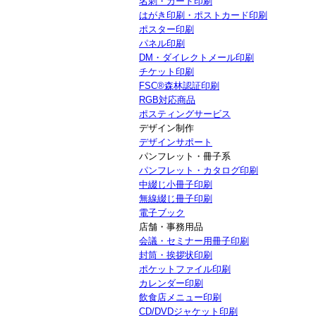
名刺・カード印刷
はがき印刷・ポストカード印刷
ポスター印刷
パネル印刷
DM・ダイレクトメール印刷
チケット印刷
FSC®森林認証印刷
RGB対応商品
ポスティングサービス
デザイン制作
デザインサポート
パンフレット・冊子系
パンフレット・カタログ印刷
中綴じ小冊子印刷
無線綴じ冊子印刷
電子ブック
店舗・事務用品
会議・セミナー用冊子印刷
封筒・挨拶状印刷
ポケットファイル印刷
カレンダー印刷
飲食店メニュー印刷
CD/DVDジャケット印刷