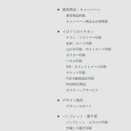
激安商品・キャンペーン
激安商品特集
キャンペーン商品＆お得情報
イロドリのイチオシ
チラシ・フライヤー印刷
名刺・カード印刷
はがき印刷・ポストカード印刷
ポスター印刷
パネル印刷
DM・ダイレクトメール印刷
チケット印刷
FSC®森林認証印刷
RGB対応商品
ポスティングサービス
デザイン制作
デザインサポート
パンフレット・冊子系
パンフレット・カタログ印刷
中綴じ小冊子印刷