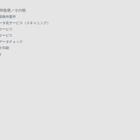
特急便／その他
規格外案件
ータ化サービス（スキャニング）
サービス
サービス
データチェック
ド印刷
ト