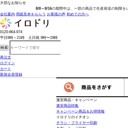
大切なお知らせ
8/8～8/16
の期間中は、一部の商品で生産発送の制限をいただきます。詳し
会社案内
用紙見本をもらう
お客様の声
初めての方へ
0120-964-974
平日9時～21時 土日祝 9時〜19時
検索
再注文
ログイン
カート
新規会員登録
激安商品・キャンペーン
激安商品特集
キャンペーン商品＆お得情報
イロドリのイチオシ
チラシ・フライヤー印刷