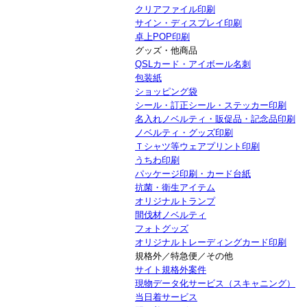
クリアファイル印刷
サイン・ディスプレイ印刷
卓上POP印刷
グッズ・他商品
QSLカード・アイボール名刺
包装紙
ショッピング袋
シール・訂正シール・ステッカー印刷
名入れノベルティ・販促品・記念品印刷
ノベルティ・グッズ印刷
Ｔシャツ等ウェアプリント印刷
うちわ印刷
パッケージ印刷・カード台紙
抗菌・衛生アイテム
オリジナルトランプ
間伐材ノベルティ
フォトグッズ
オリジナルトレーディングカード印刷
規格外／特急便／その他
サイト規格外案件
現物データ化サービス（スキャニング）
当日着サービス