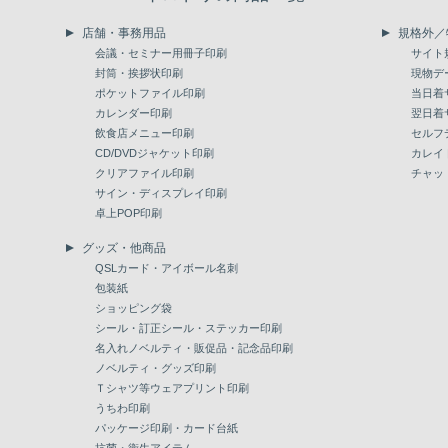
店舗・事務用品
規格外／
会議・セミナー用冊子印刷
サイト
封筒・挨拶状印刷
現物デ
ポケットファイル印刷
当日着
カレンダー印刷
翌日着
飲食店メニュー印刷
セルフ
CD/DVDジャケット印刷
カレイ
クリアファイル印刷
チャッ
サイン・ディスプレイ印刷
卓上POP印刷
グッズ・他商品
QSLカード・アイボール名刺
包装紙
ショッピング袋
シール・訂正シール・ステッカー印刷
名入れノベルティ・販促品・記念品印刷
ノベルティ・グッズ印刷
Ｔシャツ等ウェアプリント印刷
うちわ印刷
パッケージ印刷・カード台紙