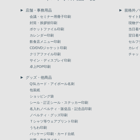
店舗・事務用品
規格外／
会議・セミナー用冊子印刷
サイト
封筒・挨拶状印刷
現物デ
ポケットファイル印刷
当日着
カレンダー印刷
翌日着
飲食店メニュー印刷
セルフ
CD/DVDジャケット印刷
カレイ
クリアファイル印刷
チャッ
サイン・ディスプレイ印刷
卓上POP印刷
グッズ・他商品
QSLカード・アイボール名刺
包装紙
ショッピング袋
シール・訂正シール・ステッカー印刷
名入れノベルティ・販促品・記念品印刷
ノベルティ・グッズ印刷
Ｔシャツ等ウェアプリント印刷
うちわ印刷
パッケージ印刷・カード台紙