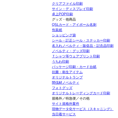
クリアファイル印刷
サイン・ディスプレイ印刷
卓上POP印刷
グッズ・他商品
QSLカード・アイボール名刺
包装紙
ショッピング袋
シール・訂正シール・ステッカー印刷
名入れノベルティ・販促品・記念品印刷
ノベルティ・グッズ印刷
Ｔシャツ等ウェアプリント印刷
うちわ印刷
パッケージ印刷・カード台紙
抗菌・衛生アイテム
オリジナルトランプ
間伐材ノベルティ
フォトグッズ
オリジナルトレーディングカード印刷
規格外／特急便／その他
サイト規格外案件
現物データ化サービス（スキャニング）
当日着サービス