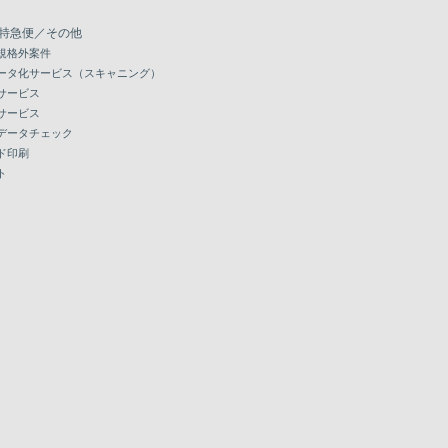
特急便／その他
規格外案件
ータ化サービス（スキャニング）
サービス
サービス
データチェック
ド印刷
ト