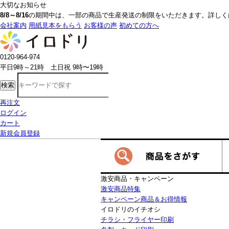
大切なお知らせ
8/8～8/16
の期間中は、一部の商品で生産発送の制限をいただきます。詳しく
会社案内
用紙見本をもらう
お客様の声
初めての方へ
0120-964-974
平日9時～21時 土日祝 9時〜19時
検索
再注文
ログイン
カート
新規会員登録
激安商品・キャンペーン
激安商品特集
キャンペーン商品＆お得情報
イロドリのイチオシ
チラシ・フライヤー印刷