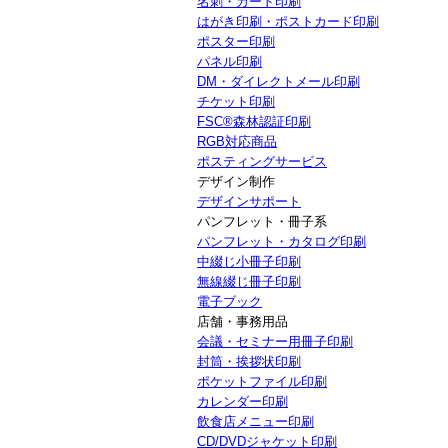
名刺・カード印刷
はがき印刷・ポストカード印刷
ポスター印刷
パネル印刷
DM・ダイレクトメール印刷
チケット印刷
FSC®森林認証印刷
RGB対応商品
ポスティングサービス
デザイン制作
デザインサポート
パンフレット・冊子系
パンフレット・カタログ印刷
中綴じ小冊子印刷
無線綴じ冊子印刷
電子ブック
店舗・事務用品
会議・セミナー用冊子印刷
封筒・挨拶状印刷
ポケットファイル印刷
カレンダー印刷
飲食店メニュー印刷
CD/DVDジャケット印刷