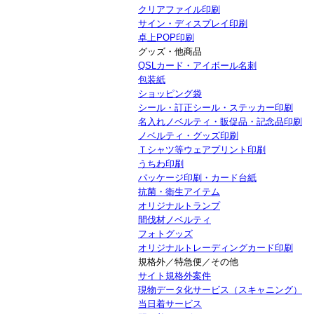
クリアファイル印刷
サイン・ディスプレイ印刷
卓上POP印刷
グッズ・他商品
QSLカード・アイボール名刺
包装紙
ショッピング袋
シール・訂正シール・ステッカー印刷
名入れノベルティ・販促品・記念品印刷
ノベルティ・グッズ印刷
Ｔシャツ等ウェアプリント印刷
うちわ印刷
パッケージ印刷・カード台紙
抗菌・衛生アイテム
オリジナルトランプ
間伐材ノベルティ
フォトグッズ
オリジナルトレーディングカード印刷
規格外／特急便／その他
サイト規格外案件
現物データ化サービス（スキャニング）
当日着サービス