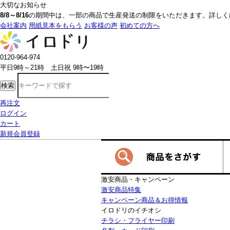
大切なお知らせ
8/8～8/16
の期間中は、一部の商品で生産発送の制限をいただきます。詳しく
会社案内
用紙見本をもらう
お客様の声
初めての方へ
0120-964-974
平日9時～21時 土日祝 9時〜19時
検索
再注文
ログイン
カート
新規会員登録
激安商品・キャンペーン
激安商品特集
キャンペーン商品＆お得情報
イロドリのイチオシ
チラシ・フライヤー印刷