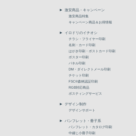
激安商品・キャンペーン
激安商品特集
キャンペーン商品＆お得情報
イロドリのイチオシ
チラシ・フライヤー印刷
名刺・カード印刷
はがき印刷・ポストカード印刷
ポスター印刷
パネル印刷
DM・ダイレクトメール印刷
チケット印刷
FSC®森林認証印刷
RGB対応商品
ポスティングサービス
デザイン制作
デザインサポート
パンフレット・冊子系
パンフレット・カタログ印刷
中綴じ小冊子印刷