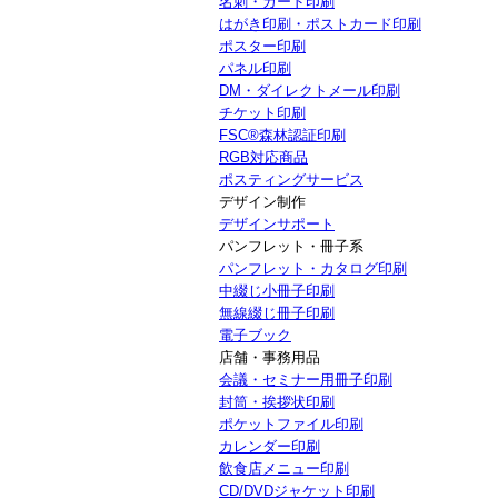
名刺・カード印刷
はがき印刷・ポストカード印刷
ポスター印刷
パネル印刷
DM・ダイレクトメール印刷
チケット印刷
FSC®森林認証印刷
RGB対応商品
ポスティングサービス
デザイン制作
デザインサポート
パンフレット・冊子系
パンフレット・カタログ印刷
中綴じ小冊子印刷
無線綴じ冊子印刷
電子ブック
店舗・事務用品
会議・セミナー用冊子印刷
封筒・挨拶状印刷
ポケットファイル印刷
カレンダー印刷
飲食店メニュー印刷
CD/DVDジャケット印刷