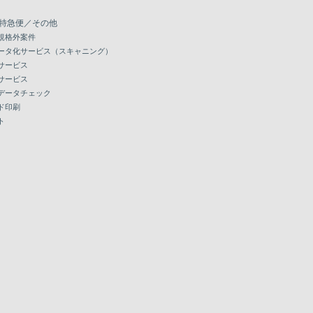
特急便／その他
規格外案件
ータ化サービス（スキャニング）
サービス
サービス
データチェック
ド印刷
ト