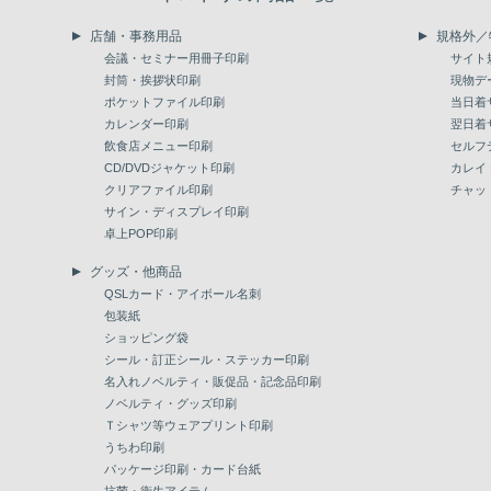
店舗・事務用品
規格外／
会議・セミナー用冊子印刷
サイト
封筒・挨拶状印刷
現物デ
ポケットファイル印刷
当日着
カレンダー印刷
翌日着
飲食店メニュー印刷
セルフ
CD/DVDジャケット印刷
カレイ
クリアファイル印刷
チャッ
サイン・ディスプレイ印刷
卓上POP印刷
グッズ・他商品
QSLカード・アイボール名刺
包装紙
ショッピング袋
シール・訂正シール・ステッカー印刷
名入れノベルティ・販促品・記念品印刷
ノベルティ・グッズ印刷
Ｔシャツ等ウェアプリント印刷
うちわ印刷
パッケージ印刷・カード台紙