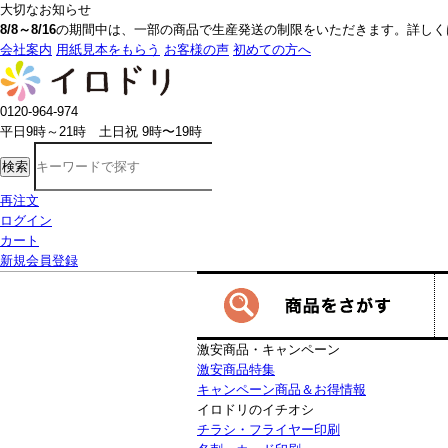
大切なお知らせ
8/8～8/16
の期間中は、一部の商品で生産発送の制限をいただきます。詳しく
会社案内
用紙見本をもらう
お客様の声
初めての方へ
0120-964-974
平日9時～21時 土日祝 9時〜19時
検索
再注文
ログイン
カート
新規会員登録
激安商品・キャンペーン
激安商品特集
キャンペーン商品＆お得情報
イロドリのイチオシ
チラシ・フライヤー印刷