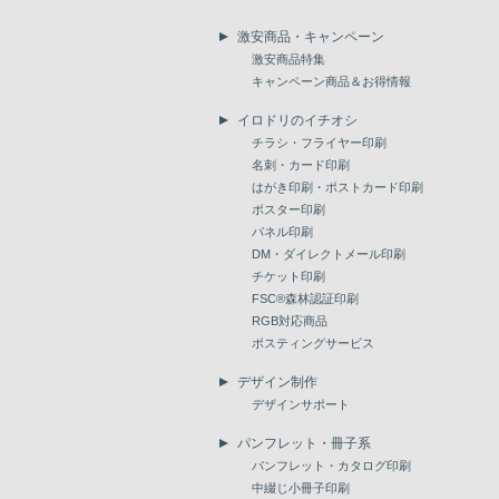
激安商品・キャンペーン
激安商品特集
キャンペーン商品＆お得情報
イロドリのイチオシ
チラシ・フライヤー印刷
名刺・カード印刷
はがき印刷・ポストカード印刷
ポスター印刷
パネル印刷
DM・ダイレクトメール印刷
チケット印刷
FSC®森林認証印刷
RGB対応商品
ポスティングサービス
デザイン制作
デザインサポート
パンフレット・冊子系
パンフレット・カタログ印刷
中綴じ小冊子印刷