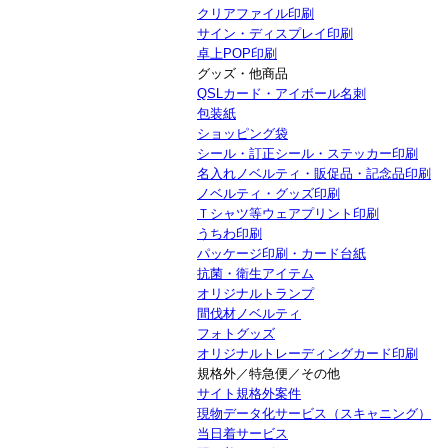
クリアファイル印刷
サイン・ディスプレイ印刷
卓上POP印刷
グッズ・他商品
QSLカード・アイボール名刺
包装紙
ショッピング袋
シール・訂正シール・ステッカー印刷
名入れノベルティ・販促品・記念品印刷
ノベルティ・グッズ印刷
Ｔシャツ等ウェアプリント印刷
うちわ印刷
パッケージ印刷・カード台紙
抗菌・衛生アイテム
オリジナルトランプ
間伐材ノベルティ
フォトグッズ
オリジナルトレーディングカード印刷
規格外／特急便／その他
サイト規格外案件
現物データ化サービス（スキャニング）
当日着サービス