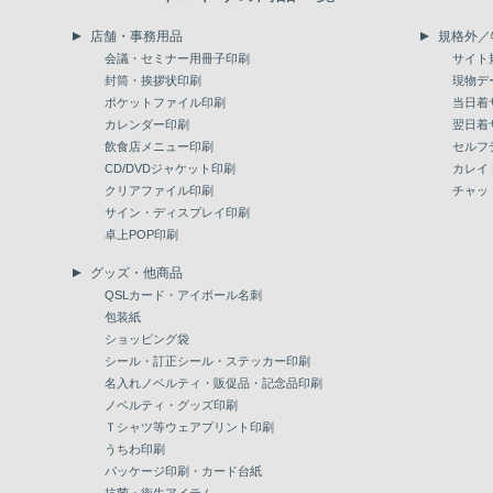
店舗・事務用品
規格外／
会議・セミナー用冊子印刷
サイト
封筒・挨拶状印刷
現物デ
ポケットファイル印刷
当日着
カレンダー印刷
翌日着
飲食店メニュー印刷
セルフ
CD/DVDジャケット印刷
カレイ
クリアファイル印刷
チャッ
サイン・ディスプレイ印刷
卓上POP印刷
グッズ・他商品
QSLカード・アイボール名刺
包装紙
ショッピング袋
シール・訂正シール・ステッカー印刷
名入れノベルティ・販促品・記念品印刷
ノベルティ・グッズ印刷
Ｔシャツ等ウェアプリント印刷
うちわ印刷
パッケージ印刷・カード台紙