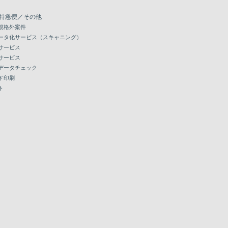
特急便／その他
規格外案件
ータ化サービス（スキャニング）
サービス
サービス
データチェック
ド印刷
ト