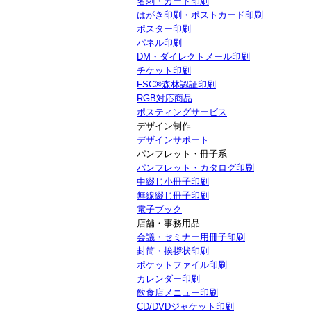
名刺・カード印刷
はがき印刷・ポストカード印刷
ポスター印刷
パネル印刷
DM・ダイレクトメール印刷
チケット印刷
FSC®森林認証印刷
RGB対応商品
ポスティングサービス
デザイン制作
デザインサポート
パンフレット・冊子系
パンフレット・カタログ印刷
中綴じ小冊子印刷
無線綴じ冊子印刷
電子ブック
店舗・事務用品
会議・セミナー用冊子印刷
封筒・挨拶状印刷
ポケットファイル印刷
カレンダー印刷
飲食店メニュー印刷
CD/DVDジャケット印刷