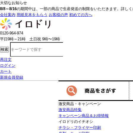
大切なお知らせ
8/8～8/16
の期間中は、一部の商品で生産発送の制限をいただきます。詳しく
会社案内
用紙見本をもらう
お客様の声
初めての方へ
0120-964-974
平日9時～21時 土日祝 9時〜19時
検索
再注文
ログイン
カート
新規会員登録
激安商品・キャンペーン
激安商品特集
キャンペーン商品＆お得情報
イロドリのイチオシ
チラシ・フライヤー印刷