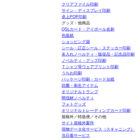
クリアファイル印刷
サイン・ディスプレイ印刷
卓上POP印刷
グッズ・他商品
QSLカード・アイボール名刺
包装紙
ショッピング袋
シール・訂正シール・ステッカー印刷
名入れノベルティ・販促品・記念品印刷
ノベルティ・グッズ印刷
Ｔシャツ等ウェアプリント印刷
うちわ印刷
パッケージ印刷・カード台紙
抗菌・衛生アイテム
オリジナルトランプ
間伐材ノベルティ
フォトグッズ
オリジナルトレーディングカード印刷
規格外／特急便／その他
サイト規格外案件
現物データ化サービス（スキャニング）
当日着サービス