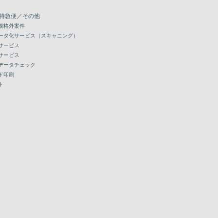
特急便／その他
規格外案件
ータ化サービス（スキャニング）
サービス
サービス
データチェック
ド印刷
ト