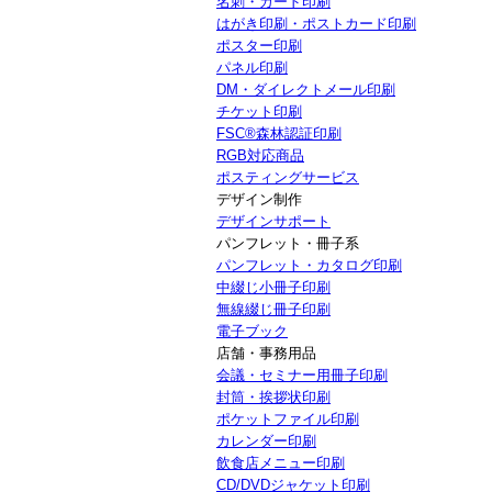
名刺・カード印刷
はがき印刷・ポストカード印刷
ポスター印刷
パネル印刷
DM・ダイレクトメール印刷
チケット印刷
FSC®森林認証印刷
RGB対応商品
ポスティングサービス
デザイン制作
デザインサポート
パンフレット・冊子系
パンフレット・カタログ印刷
中綴じ小冊子印刷
無線綴じ冊子印刷
電子ブック
店舗・事務用品
会議・セミナー用冊子印刷
封筒・挨拶状印刷
ポケットファイル印刷
カレンダー印刷
飲食店メニュー印刷
CD/DVDジャケット印刷