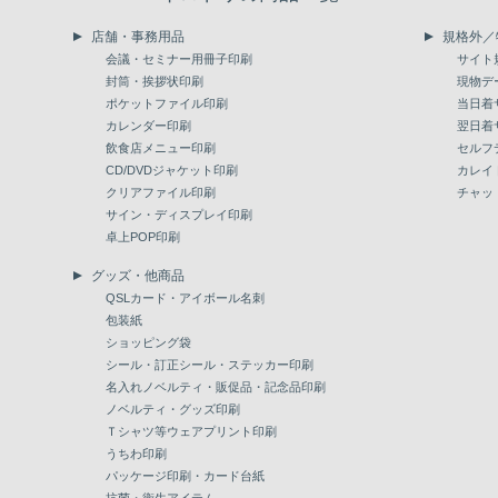
店舗・事務用品
規格外／
会議・セミナー用冊子印刷
サイト
封筒・挨拶状印刷
現物デ
ポケットファイル印刷
当日着
カレンダー印刷
翌日着
飲食店メニュー印刷
セルフ
CD/DVDジャケット印刷
カレイ
クリアファイル印刷
チャッ
サイン・ディスプレイ印刷
卓上POP印刷
グッズ・他商品
QSLカード・アイボール名刺
包装紙
ショッピング袋
シール・訂正シール・ステッカー印刷
名入れノベルティ・販促品・記念品印刷
ノベルティ・グッズ印刷
Ｔシャツ等ウェアプリント印刷
うちわ印刷
パッケージ印刷・カード台紙