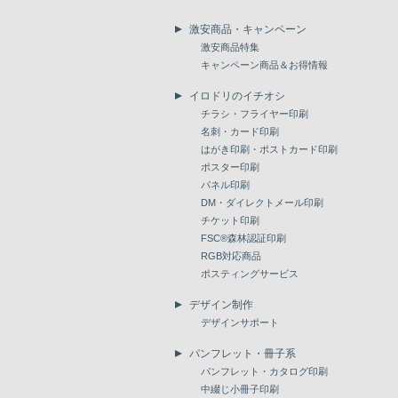
激安商品・キャンペーン
激安商品特集
キャンペーン商品＆お得情報
イロドリのイチオシ
チラシ・フライヤー印刷
名刺・カード印刷
はがき印刷・ポストカード印刷
ポスター印刷
パネル印刷
DM・ダイレクトメール印刷
チケット印刷
FSC®森林認証印刷
RGB対応商品
ポスティングサービス
デザイン制作
デザインサポート
パンフレット・冊子系
パンフレット・カタログ印刷
中綴じ小冊子印刷