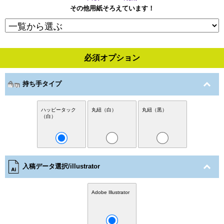
その他用紙そろえています！
必須オプション
持ち手タイプ
ハッピータック
丸紐（白）
丸紐（黒）
（白）
入稿データ選択/illustrator
Adobe Illustrator