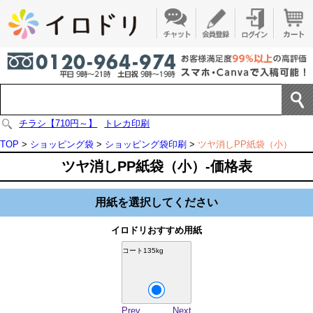
チラシ【710円～】
トレカ印刷
TOP
>
ショッピング袋
>
ショッピング袋印刷
>
ツヤ消しPP紙袋（小）
ツヤ消しPP紙袋（小）-価格表
用紙を選択してください
イロドリおすすめ用紙
コート135kg
Prev
Next