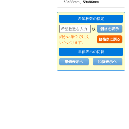
63×88mm、59×86mm
希望枚数の指定
枚
細かい単位で注文
いただけます。
単価表示の切替