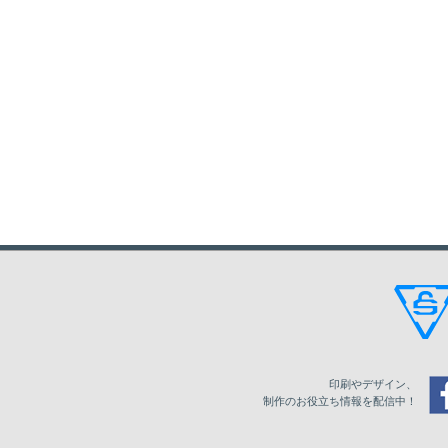
140
4,070
4,400
4,620
150
4,114
4,444
4,664
160
4,158
4,488
4,708
170
4,202
4,532
4,752
180
4,246
4,576
4,796
190
4,290
4,620
4,840
200
4,334
4,664
4,884
210
4,378
4,708
4,928
220
4,422
4,752
4,972
230
4,466
4,796
5,016
印刷やデザイン、
240
4,510
4,840
5,060
制作のお役立ち情報を配信中！
250
4,554
4,884
5,104