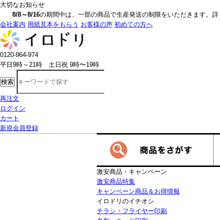
大切なお知らせ
8/8～8/16
の期間中は、一部の商品で生産発送の制限をいただきます。詳しく
会社案内
用紙見本をもらう
お客様の声
初めての方へ
0120-964-974
平日9時～21時 土日祝 9時〜19時
検索
再注文
ログイン
カート
新規会員登録
激安商品・キャンペーン
激安商品特集
キャンペーン商品＆お得情報
イロドリのイチオシ
チラシ・フライヤー印刷