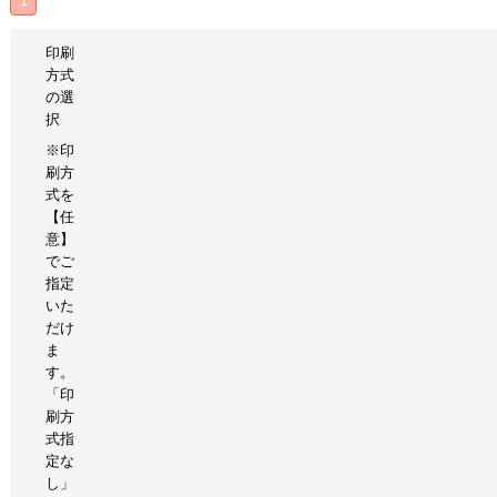
1
印刷
方式
の選
択
※印
刷方
式を
【任
意】
でご
指定
いた
だけ
ま
す。
「印
刷方
式指
定な
し」