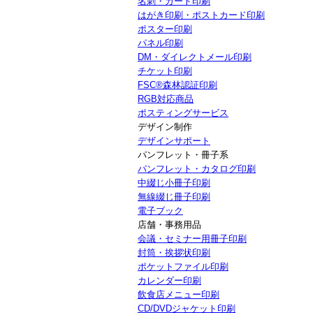
名刺・カード印刷
はがき印刷・ポストカード印刷
ポスター印刷
パネル印刷
DM・ダイレクトメール印刷
チケット印刷
FSC®森林認証印刷
RGB対応商品
ポスティングサービス
デザイン制作
デザインサポート
パンフレット・冊子系
パンフレット・カタログ印刷
中綴じ小冊子印刷
無線綴じ冊子印刷
電子ブック
店舗・事務用品
会議・セミナー用冊子印刷
封筒・挨拶状印刷
ポケットファイル印刷
カレンダー印刷
飲食店メニュー印刷
CD/DVDジャケット印刷