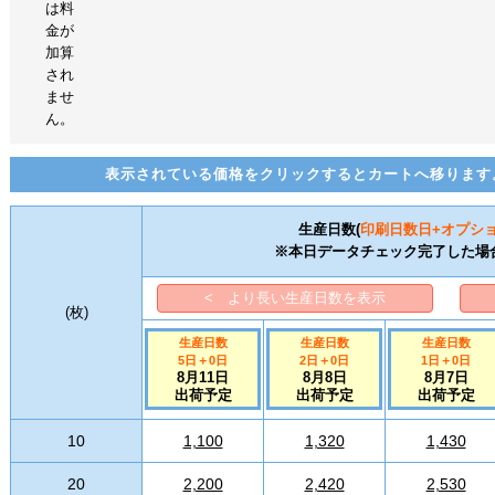
は料
金が
加算
され
ませ
ん。
表示されている価格をクリックするとカートへ移ります
生産日数(
印刷日数
日+オプシ
※本日データチェック完了した場
< より長い生産日数を表示
(
枚
)
生産日数
生産日数
生産日数
5日
＋
0
日
2日
＋
0
日
1日
＋
0
日
8月11日
8月8日
8月7日
出荷予定
出荷予定
出荷予定
10
1,100
1,320
1,430
20
2,200
2,420
2,530