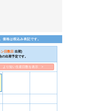
。価格は税込み表記です。
ョン日数
日
出荷)
合の出荷予定です。
より短い生産日数を表示 >