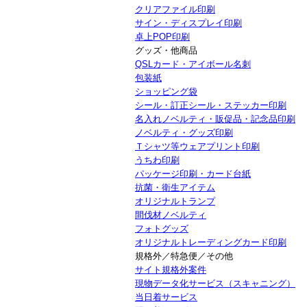
クリアファイル印刷
サイン・ディスプレイ印刷
卓上POP印刷
グッズ・他商品
QSLカード・アイボール名刺
包装紙
ショッピング袋
シール・訂正シール・ステッカー印刷
名入れノベルティ・販促品・記念品印刷
ノベルティ・グッズ印刷
Ｔシャツ等ウェアプリント印刷
うちわ印刷
パッケージ印刷・カード台紙
抗菌・衛生アイテム
オリジナルトランプ
間伐材ノベルティ
フォトグッズ
オリジナルトレーディングカード印刷
規格外／特急便／その他
サイト規格外案件
現物データ化サービス（スキャニング）
当日着サービス