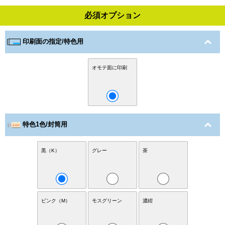
必須オプション
印刷面の指定/特色用
オモテ面に印刷
特色1色/封筒用
黒（K）
グレー
茶
ピンク（M）
モスグリーン
濃紺