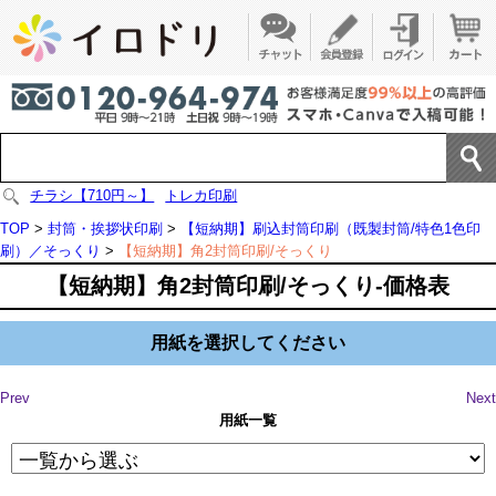
チラシ【710円～】
トレカ印刷
TOP
>
封筒・挨拶状印刷
>
【短納期】刷込封筒印刷（既製封筒/特色1色印
刷）／そっくり
>
【短納期】角2封筒印刷/そっくり
【短納期】角2封筒印刷/そっくり-価格表
用紙を選択してください
Prev
Next
用紙一覧