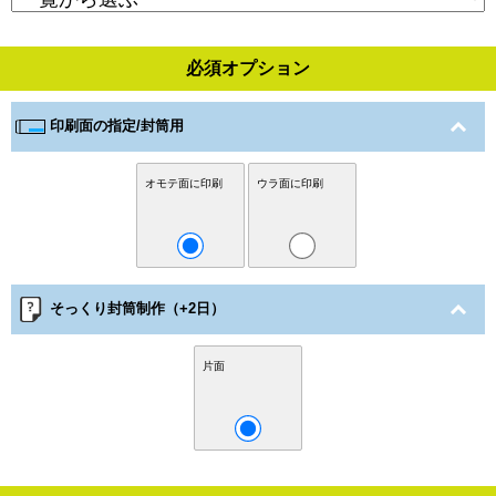
必須オプション
印刷面の指定/封筒用
オモテ面に印刷
ウラ面に印刷
そっくり封筒制作（+2日）
片面