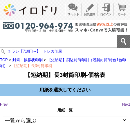
チラシ【710円～】
トレカ印刷
TOP
>
封筒・挨拶状印刷
>
【短納期】刷込封筒印刷（既製封筒/特色1色印
刷）
>
【短納期】長3封筒印刷
【短納期】長3封筒印刷-価格表
用紙を選択してください
Prev
Next
用紙一覧