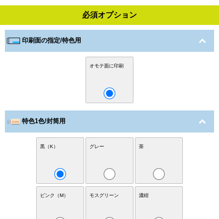
必須オプション
印刷面の指定/特色用
オモテ面に印刷
特色1色/封筒用
黒（K）
グレー
茶
ピンク（M）
モスグリーン
濃紺