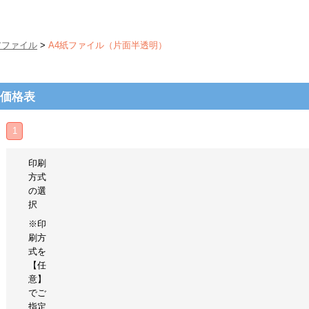
アファイル
>
A4紙ファイル（片面半透明）
-価格表
1
印刷
方式
の選
択
※印
刷方
式を
【任
意】
でご
指定