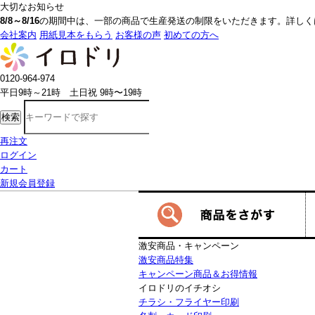
大切なお知らせ
8/8～8/16
の期間中は、一部の商品で生産発送の制限をいただきます。詳しく
会社案内
用紙見本をもらう
お客様の声
初めての方へ
0120-964-974
平日9時～21時 土日祝 9時〜19時
検索
再注文
ログイン
カート
新規会員登録
激安商品・キャンペーン
激安商品特集
キャンペーン商品＆お得情報
イロドリのイチオシ
チラシ・フライヤー印刷