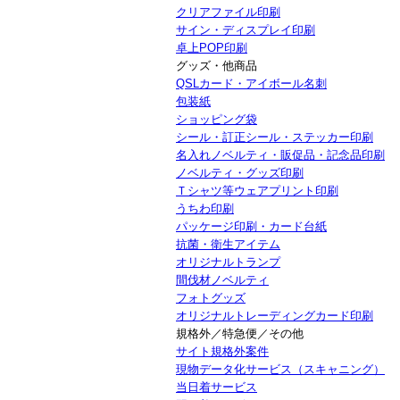
クリアファイル印刷
サイン・ディスプレイ印刷
卓上POP印刷
グッズ・他商品
QSLカード・アイボール名刺
包装紙
ショッピング袋
シール・訂正シール・ステッカー印刷
名入れノベルティ・販促品・記念品印刷
ノベルティ・グッズ印刷
Ｔシャツ等ウェアプリント印刷
うちわ印刷
パッケージ印刷・カード台紙
抗菌・衛生アイテム
オリジナルトランプ
間伐材ノベルティ
フォトグッズ
オリジナルトレーディングカード印刷
規格外／特急便／その他
サイト規格外案件
現物データ化サービス（スキャニング）
当日着サービス