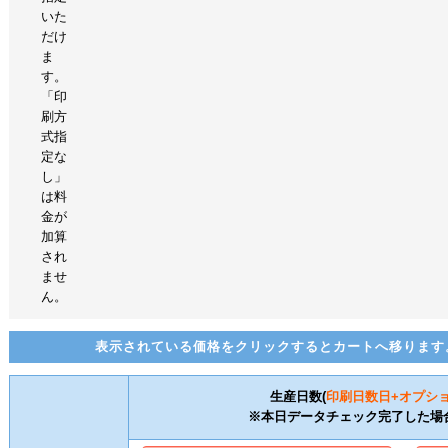
いた
だけ
ま
す。
「印
刷方
式指
定な
し」
は料
金が
加算
され
ませ
ん。
表示されている価格をクリックするとカートへ移ります
生産日数(
印刷日数
日+オプシ
※本日データチェック完了した場