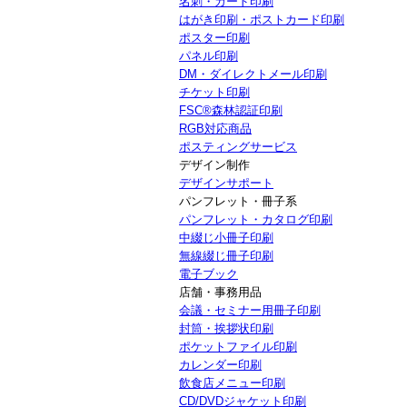
名刺・カード印刷
はがき印刷・ポストカード印刷
ポスター印刷
パネル印刷
DM・ダイレクトメール印刷
チケット印刷
FSC®森林認証印刷
RGB対応商品
ポスティングサービス
デザイン制作
デザインサポート
パンフレット・冊子系
パンフレット・カタログ印刷
中綴じ小冊子印刷
無線綴じ冊子印刷
電子ブック
店舗・事務用品
会議・セミナー用冊子印刷
封筒・挨拶状印刷
ポケットファイル印刷
カレンダー印刷
飲食店メニュー印刷
CD/DVDジャケット印刷