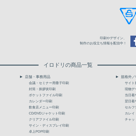
210
29,040
29,040
220
30,360
30,360
230
31,680
31,680
印刷やデザイン、
240
33,000
33,000
制作のお役立ち情報を配信中！
250
34,320
34,320
イロドリの商品一覧
260
35,640
35,640
店舗・事務用品
規格外／
270
36,960
36,960
会議・セミナー用冊子印刷
サイト
封筒・挨拶状印刷
現物デ
280
38,280
38,280
ポケットファイル印刷
当日着
カレンダー印刷
翌日着
290
39,600
39,600
飲食店メニュー印刷
セルフ
300
CD/DVDジャケット印刷
40,920
40,920
カレイ
クリアファイル印刷
チャッ
400
52,800
52,800
サイン・ディスプレイ印刷
卓上POP印刷