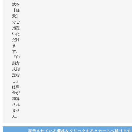
式を
【任
意】
でご
指定
いた
だけ
ま
す。
「印
刷方
式指
定な
し」
は料
金が
加算
され
ませ
ん。
表示されている価格をクリックするとカートへ移ります