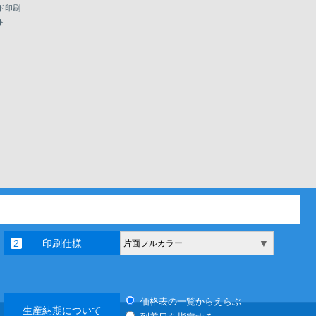
ド印刷
ト
印刷仕様
▼
片面フルカラー
価格表の一覧からえらぶ
生産納期について