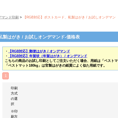
デマンド印刷
>
【RGB対応】ポストカード、私製はがき / お試しオンデマン
製はがき / お試しオンデマンド-価格表
・
【RGB対応】郵便はがき / オンデマンド
・
【RGB対応】年賀状（年賀はがき） / オンデマンド
こちらの商品のお試し印刷としてご注文いただく場合、用紙は「ベストマッ
「ベストマット180kg」は官製はがきの紙質によく似た用紙です。
1
印刷
方式
の選
択
※印
刷方