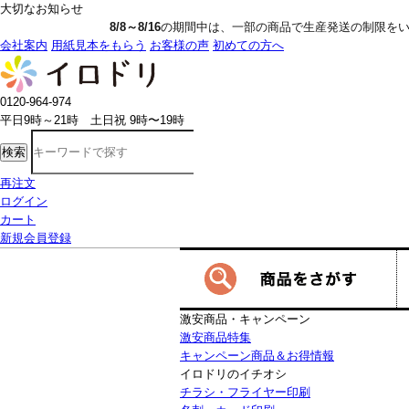
大切なお知らせ
8/8～8/16
の期間中は、一部の商品で生産発送の制限をいただきます。詳しく
会社案内
用紙見本をもらう
お客様の声
初めての方へ
0120-964-974
平日9時～21時 土日祝 9時〜19時
検索
再注文
ログイン
カート
新規会員登録
激安商品・キャンペーン
激安商品特集
キャンペーン商品＆お得情報
イロドリのイチオシ
チラシ・フライヤー印刷