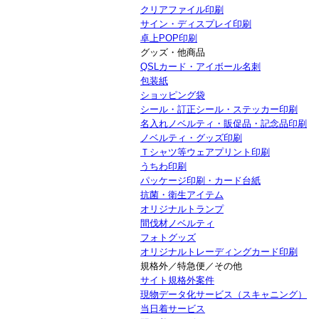
クリアファイル印刷
サイン・ディスプレイ印刷
卓上POP印刷
グッズ・他商品
QSLカード・アイボール名刺
包装紙
ショッピング袋
シール・訂正シール・ステッカー印刷
名入れノベルティ・販促品・記念品印刷
ノベルティ・グッズ印刷
Ｔシャツ等ウェアプリント印刷
うちわ印刷
パッケージ印刷・カード台紙
抗菌・衛生アイテム
オリジナルトランプ
間伐材ノベルティ
フォトグッズ
オリジナルトレーディングカード印刷
規格外／特急便／その他
サイト規格外案件
現物データ化サービス（スキャニング）
当日着サービス