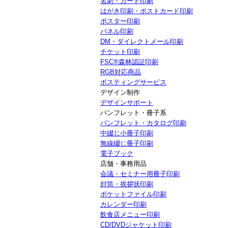
名刺・カード印刷
はがき印刷・ポストカード印刷
ポスター印刷
パネル印刷
DM・ダイレクトメール印刷
チケット印刷
FSC®森林認証印刷
RGB対応商品
ポスティングサービス
デザイン制作
デザインサポート
パンフレット・冊子系
パンフレット・カタログ印刷
中綴じ小冊子印刷
無線綴じ冊子印刷
電子ブック
店舗・事務用品
会議・セミナー用冊子印刷
封筒・挨拶状印刷
ポケットファイル印刷
カレンダー印刷
飲食店メニュー印刷
CD/DVDジャケット印刷