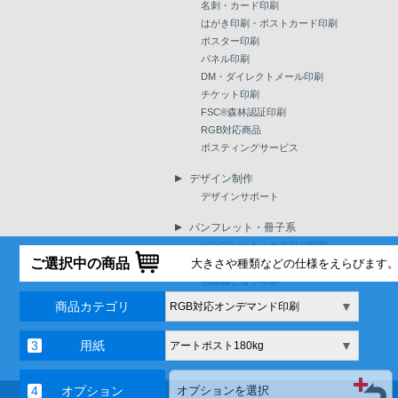
名刺・カード印刷
はがき印刷・ポストカード印刷
ポスター印刷
パネル印刷
DM・ダイレクトメール印刷
チケット印刷
FSC®森林認証印刷
RGB対応商品
ポスティングサービス
デザイン制作
デザインサポート
パンフレット・冊子系
パンフレット・カタログ印刷
ご選択中の商品
大きさや種類などの仕様をえらびます
中綴じ小冊子印刷
無線綴じ冊子印刷
電子ブック
商品カテゴリ
▼
RGB対応オンデマンド印刷
用紙
▼
アートポスト180kg
オプション
オプションを選択