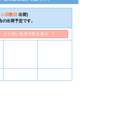
ョン日数
日
出荷)
合の出荷予定です。
より短い生産日数を表示 >