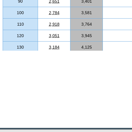
90
2,651
3,401
100
2,784
3,581
110
2,918
3,764
120
3,051
3,945
130
3,184
4,125
140
3,316
4,306
150
3,449
4,489
160
3,581
4,669
170
3,714
4,851
180
3,846
5,033
190
3,980
5,214
200
4,114
5,394