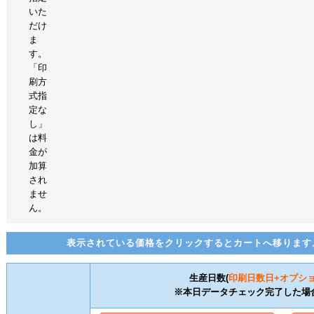
いた
だけ
ま
す。
「印
刷方
式指
定な
し」
は料
金が
加算
され
ませ
ん。
表示されている価格をクリックするとカートへ移ります
生産日数(
印刷日数
日+オプシ
※本日データチェック完了した場