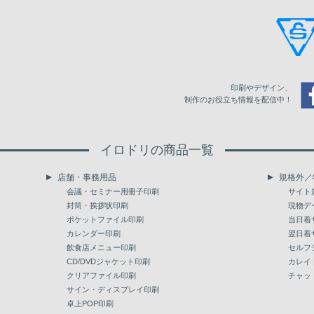
210
4,247
5,575
220
4,379
5,757
230
4,512
5,938
印刷やデザイン、
240
4,645
6,120
制作のお役立ち情報を配信中！
250
4,779
6,301
イロドリの商品一覧
260
4,911
6,483
店舗・事務用品
規格外／
270
5,044
6,663
会議・セミナー用冊子印刷
サイト
封筒・挨拶状印刷
現物デ
280
5,177
6,844
ポケットファイル印刷
当日着
カレンダー印刷
翌日着
290
5,310
7,026
飲食店メニュー印刷
セルフ
300
CD/DVDジャケット印刷
5,442
7,208
カレイ
クリアファイル印刷
チャッ
310
5,575
7,388
サイン・ディスプレイ印刷
卓上POP印刷