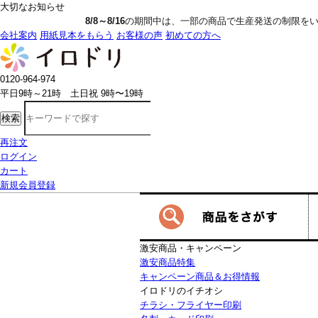
大切なお知らせ
8/8～8/16
の期間中は、一部の商品で生産発送の制限をいただきます。詳しく
会社案内
用紙見本をもらう
お客様の声
初めての方へ
0120-964-974
平日9時～21時 土日祝 9時〜19時
検索
再注文
ログイン
カート
新規会員登録
激安商品・キャンペーン
激安商品特集
キャンペーン商品＆お得情報
イロドリのイチオシ
チラシ・フライヤー印刷