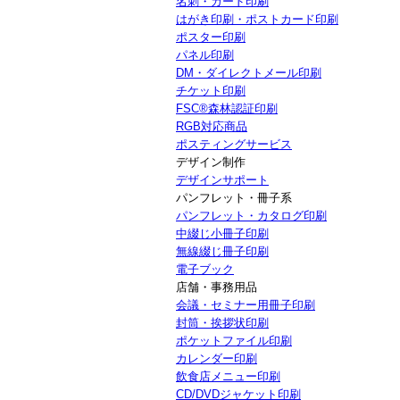
名刺・カード印刷
はがき印刷・ポストカード印刷
ポスター印刷
パネル印刷
DM・ダイレクトメール印刷
チケット印刷
FSC®森林認証印刷
RGB対応商品
ポスティングサービス
デザイン制作
デザインサポート
パンフレット・冊子系
パンフレット・カタログ印刷
中綴じ小冊子印刷
無線綴じ冊子印刷
電子ブック
店舗・事務用品
会議・セミナー用冊子印刷
封筒・挨拶状印刷
ポケットファイル印刷
カレンダー印刷
飲食店メニュー印刷
CD/DVDジャケット印刷