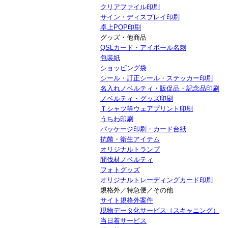
クリアファイル印刷
サイン・ディスプレイ印刷
卓上POP印刷
グッズ・他商品
QSLカード・アイボール名刺
包装紙
ショッピング袋
シール・訂正シール・ステッカー印刷
名入れノベルティ・販促品・記念品印刷
ノベルティ・グッズ印刷
Ｔシャツ等ウェアプリント印刷
うちわ印刷
パッケージ印刷・カード台紙
抗菌・衛生アイテム
オリジナルトランプ
間伐材ノベルティ
フォトグッズ
オリジナルトレーディングカード印刷
規格外／特急便／その他
サイト規格外案件
現物データ化サービス（スキャニング）
当日着サービス