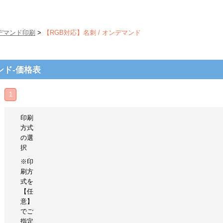
デマンド印刷
>
【RGB対応】名刺 / オンデマンド
ンド-価格表
1
印刷
方式
の選
択
※印
刷方
式を
【任
意】
でご
指定