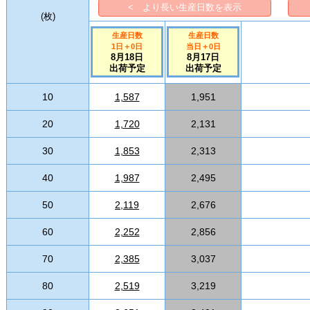
< より長い生産日数を表示
(
枚
)
生産日数
生産日数
1日
＋
0
日
当日
＋
0
日
8月18日
8月17日
出荷予定
出荷予定
10
1,587
1,951
20
1,720
2,131
30
1,853
2,313
40
1,987
2,495
50
2,119
2,676
60
2,252
2,856
70
2,385
3,037
80
2,519
3,219