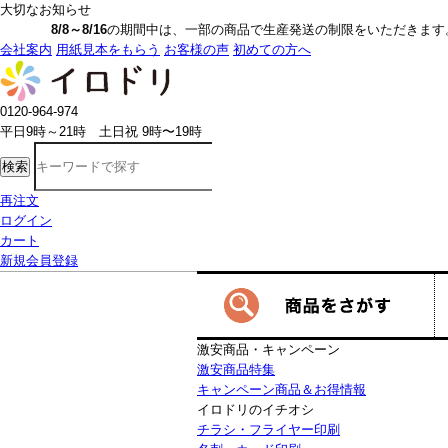
大切なお知らせ
8/8～8/16
の期間中は、一部の商品で生産発送の制限をいただきます。詳しく
会社案内
用紙見本をもらう
お客様の声
初めての方へ
0120-964-974
平日9時～21時 土日祝 9時〜19時
検索
再注文
ログイン
カート
新規会員登録
激安商品・キャンペーン
激安商品特集
キャンペーン商品＆お得情報
イロドリのイチオシ
チラシ・フライヤー印刷