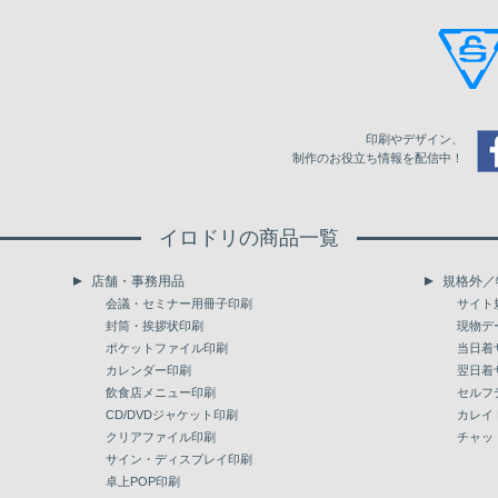
9,500
79,355
86,133
97,557
10,000
83,273
90,351
102,345
10,500
86,923
94,239
106,691
印刷やデザイン、
11,000
90,068
97,620
110,514
制作のお役立ち情報を配信中！
11,500
93,211
101,002
114,353
イロドリの商品一覧
12,000
96,341
104,383
118,179
店舗・事務用品
規格外／
12,500
99,485
107,765
122,018
会議・セミナー用冊子印刷
サイト
封筒・挨拶状印刷
現物デ
13,000
102,630
111,146
125,842
ポケットファイル印刷
当日着
カレンダー印刷
翌日着
13,500
105,776
114,528
129,683
飲食店メニュー印刷
セルフ
14,000
CD/DVDジャケット印刷
108,902
117,910
133,507
カレイ
クリアファイル印刷
チャッ
14,500
112,048
121,291
137,346
サイン・ディスプレイ印刷
卓上POP印刷