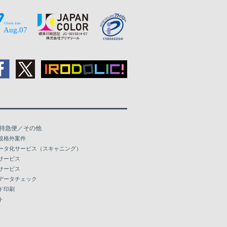
114,561
137,440
120,184
144,171
125,195
150,081
129,683
155,470
134,170
160,873
138,673
166,263
特急便／その他
143,160
171,667
規格外案件
ータ化サービス（スキャニング）
147,648
177,054
サービス
サービス
152,135
182,443
データチェック
ド印刷
156,640
187,849
ト
161,128
193,237