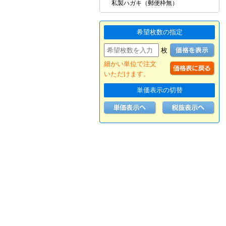
私製ハガキ（郵便枠無）
希望枚数の指定
枚
細かい単位で注文
いただけます。
単価表示の切替