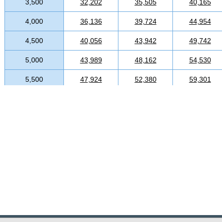
3,500
32,202
35,505
40,165
4,000
36,136
39,724
44,954
4,500
40,056
43,942
49,742
5,000
43,989
48,162
54,530
5,500
47,924
52,380
59,301
6,000
51,843
56,600
64,088
6,500
55,777
60,817
68,877
7,000
59,712
65,037
73,649
7,500
63,631
69,256
78,437
8,000
67,566
73,475
83,209
8,500
71,501
77,695
87,998
9,000
75,419
81,913
92,786