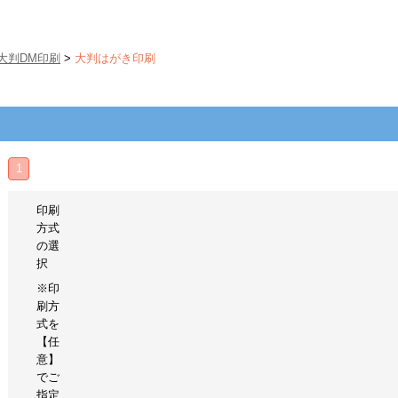
大判DM印刷
>
大判はがき印刷
1
印刷
方式
の選
択
※印
刷方
式を
【任
意】
でご
指定