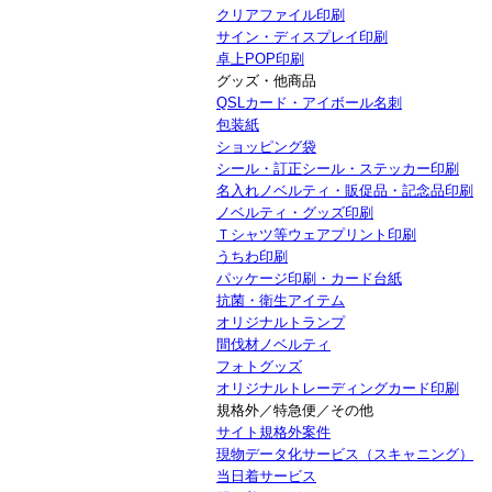
クリアファイル印刷
サイン・ディスプレイ印刷
卓上POP印刷
グッズ・他商品
QSLカード・アイボール名刺
包装紙
ショッピング袋
シール・訂正シール・ステッカー印刷
名入れノベルティ・販促品・記念品印刷
ノベルティ・グッズ印刷
Ｔシャツ等ウェアプリント印刷
うちわ印刷
パッケージ印刷・カード台紙
抗菌・衛生アイテム
オリジナルトランプ
間伐材ノベルティ
フォトグッズ
オリジナルトレーディングカード印刷
規格外／特急便／その他
サイト規格外案件
現物データ化サービス（スキャニング）
当日着サービス