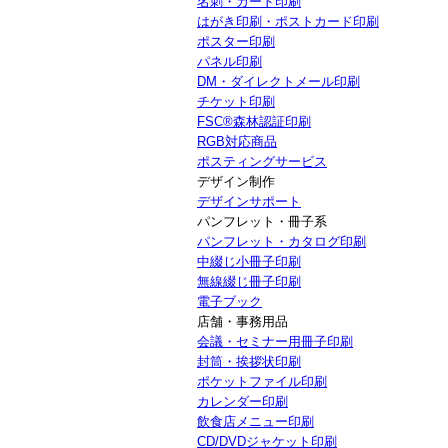
名刺・カード印刷
はがき印刷・ポストカード印刷
ポスター印刷
パネル印刷
DM・ダイレクトメール印刷
チケット印刷
FSC®森林認証印刷
RGB対応商品
ポスティングサービス
デザイン制作
デザインサポート
パンフレット・冊子系
パンフレット・カタログ印刷
中綴じ小冊子印刷
無線綴じ冊子印刷
電子ブック
店舗・事務用品
会議・セミナー用冊子印刷
封筒・挨拶状印刷
ポケットファイル印刷
カレンダー印刷
飲食店メニュー印刷
CD/DVDジャケット印刷