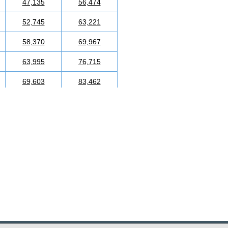
47,135
56,474
52,745
63,221
58,370
69,967
63,995
76,715
69,603
83,462
75,230
90,209
80,855
96,957
86,465
103,704
92,089
110,451
97,715
117,198
103,325
123,946
108,950
130,693