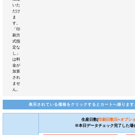
いた
だけ
ま
す。
「印
刷方
式指
定な
し」
は料
金が
加算
され
ませ
ん。
表示されている価格をクリックするとカートへ移ります
生産日数(
印刷日数
日+オプシ
※本日データチェック完了した場