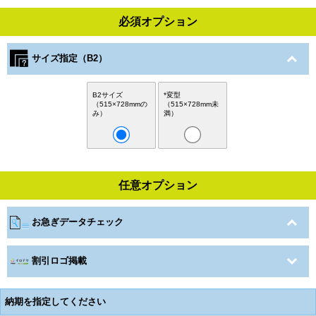
必須オプション
サイズ指定（B2）
B2サイズ
*変型
（515×728mmの
（515×728mm未
み）
満）
任意オプション
お急ぎデータチェック
割引ロゴ掲載
納期を指定してください