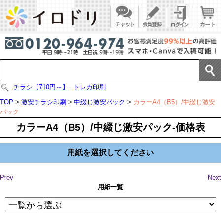
チラシ【710円～】
トレカ印刷
TOP
>
激安チラシ印刷
>
中綴じ激安パック
>
カラーA4（B5）/中綴じ激安
パック
カラーA4（B5）/中綴じ激安パック-価格表
用紙を選択してください
Prev
Next
用紙一覧