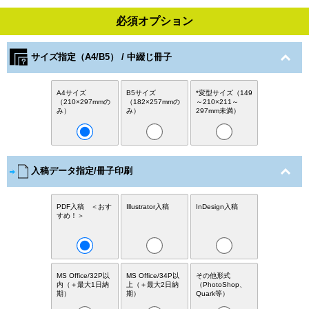
必須オプション
サイズ指定（A4/B5） / 中綴じ冊子
A4サイズ
B5サイズ
*変型サイズ（149
（210×297mmの
（182×257mmの
～210×211～
み）
み）
297mm未満）
入稿データ指定/冊子印刷
PDF入稿 ＜おす
Illustrator入稿
InDesign入稿
すめ！＞
MS Office/32P以
MS Office/34P以
その他形式
内（＋最大1日納
上（＋最大2日納
（PhotoShop、
期）
期）
Quark等）