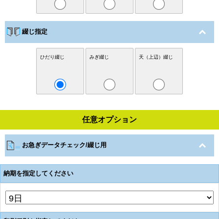
綴じ指定
ひだり綴じ
みぎ綴じ
天（上辺）綴じ
任意オプション
お急ぎデータチェック/綴じ用
納期を指定してください