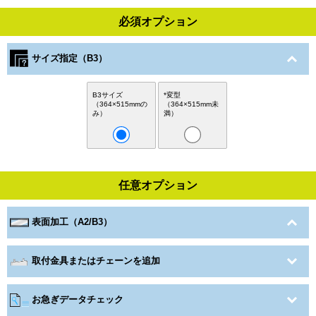
必須オプション
サイズ指定（B3）
B3サイズ
*変型
（364×515mmの
（364×515mm未
み）
満）
任意オプション
表面加工（A2/B3）
取付金具またはチェーンを追加
お急ぎデータチェック