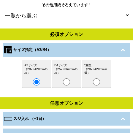
その他用紙そろえています！
必須オプション
サイズ指定（A3/B4）
A3サイズ
B4サイズ
*変型
（297×420mmの
（257×364mmの
（297×420mm未
み）
み）
満）
任意オプション
スジ入れ （+1日）